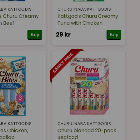
ABA KATTGODIS
CHURU INABA KATTGODIS
is Churu Creamy
Kattgodis Churu Creamy
h Beef
Tuna with Chicken
29 kr
Köp
Köp
ABA KATTGODIS
CHURU INABA KATTGODIS
tes Chicken,
Churu blandad 20-pack
callop
Seafood