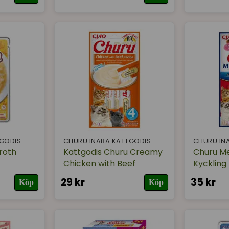
TGODIS
CHURU INABA KATTGODIS
CHURU IN
roth
Kattgodis Churu Creamy
Churu M
Chicken with Beef
Kyckling
29 kr
35 kr
Köp
Köp