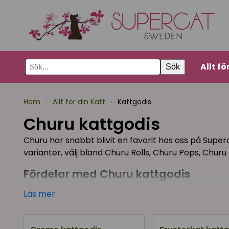
Allt fö
Sök
Hem
›
Allt för din Katt
›
Kattgodis
Churu kattgodis
Churu har snabbt blivit en favorit hos oss på Superca
varianter, välj bland Churu Rolls, Churu Pops, Churu
Fördelar med Churu kattgodis
Läs mer
Tillverkad av 100 % ren och naturlig vild tonfisk
Tillverkad av 100% gårdsuppfödd kyckling
Utan spannmål, konserveringsmedel och konst