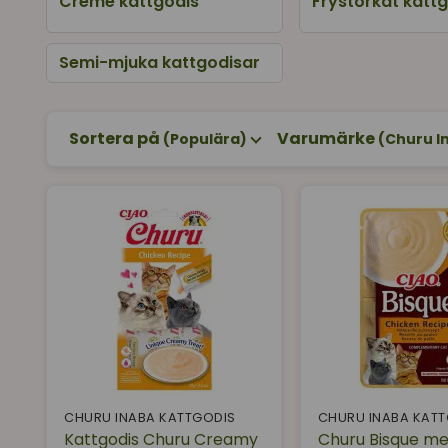
Creme kattgodis
Frystorkat katt
Krämig konsistens och aromatiska smaker som 
Perfekt för att gömma medicin om du behöver
Semi-mjuka kattgodisar
Flera olika smaker och varianter av 
Det finns i olika varianter som Creamy - ett krämig
för dig som vill testa flera olika smaker!
Sortera på
Varumärke
(Populära)
(Churu I
Vi på Supercat.se gillar verkligen Churu, kattgodiset
// Teamet på Supercat.se
CHURU INABA KATTGODIS
CHURU INABA KAT
Kattgodis Churu Creamy
Churu Bisque m