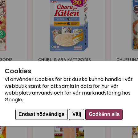
TGODIS
CHURU INABA KATTGODIS
CHURU IN
ken with
Churu Kitten blandad 20
Churu St
Cookies
st
& Tuna
Vi använder Cookies för att du ska kunna handla i vår
159 kr
19 kr
Bevaka
Köp
webbutik samt för att samla in data för hur vår
webbplats används och för vår marknadsföring hos
Google.
Endast nödvändiga
Välj
Godkänn alla