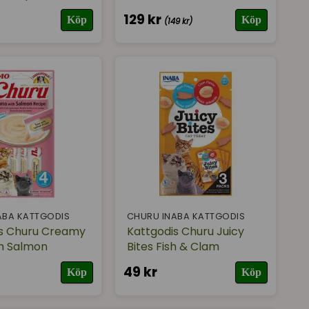
129 kr
Köp
Köp
(149 kr)
ABA KATTGODIS
CHURU INABA KATTGODIS
is Churu Creamy
Kattgodis Churu Juicy
h Salmon
Bites Fish & Clam
49 kr
Köp
Köp