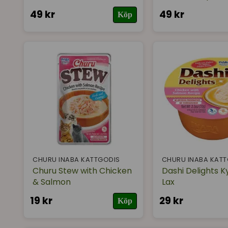
49 kr
49 kr
Köp
CHURU INABA KATTGODIS
CHURU INABA KAT
Churu Stew with Chicken
Dashi Delights K
& Salmon
Lax
19 kr
29 kr
Köp