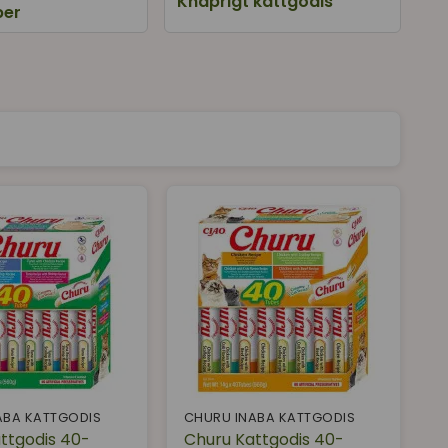
Knaprigt kattgodis
per
ops, Churu Rolls m.m. Nu finns även
Churu 20-pack
,
ABA KATTGODIS
CHURU INABA KATTGODIS
ttgodis 40-
Churu Kattgodis 40-