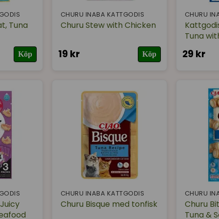
TGODIS
CHURU INABA KATTGODIS
CHURU IN
t, Tuna
Churu Stew with Chicken
Kattgod
Tuna wit
19 kr
29 kr
Köp
Köp
TGODIS
CHURU INABA KATTGODIS
CHURU IN
Juicy
Churu Bisque med tonfisk
Churu Bi
Seafood
Tuna & S