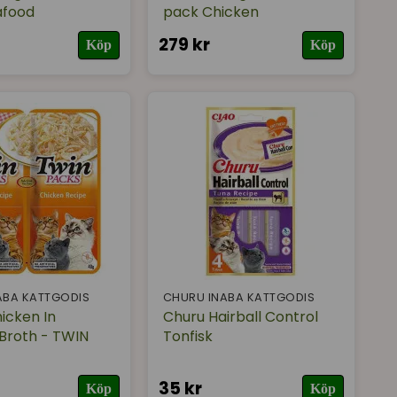
afood
pack Chicken
279 kr
Köp
Köp
ABA KATTGODIS
CHURU INABA KATTGODIS
icken In
Churu Hairball Control
Broth - TWIN
Tonfisk
35 kr
Köp
Köp