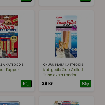
ABA KATTGODIS
CHURU INABA KATTGODIS
eal Topper
Kattgodis Ciao Grilled
Tuna extra tender
29 kr
Köp
Köp