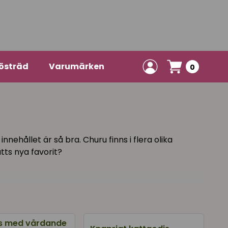
östräd
Varumärken
0
nnehållet är så bra. Churu finns i flera olika
atts nya favorit?
s med vårdande