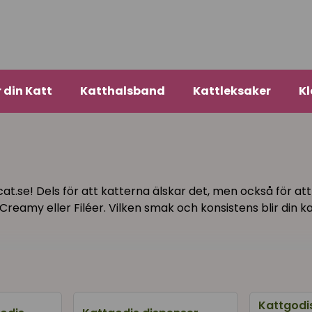
r din Katt
Katthalsband
Kattleksaker
Kl
t.se! Dels för att katterna älskar det, men också för att i
 Creamy eller Filéer. Vilken smak och konsistens blir din k
gjorda färger
Kattgodi