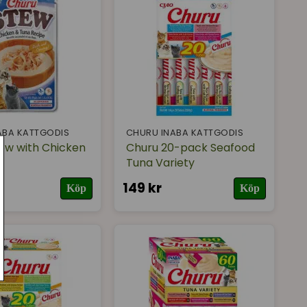
ABA KATTGODIS
CHURU INABA KATTGODIS
ew with Chicken
Churu 20-pack Seafood
Tuna Variety
149 kr
Köp
Köp