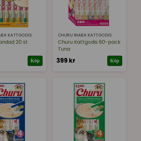
ABA KATTGODIS
CHURU INABA KATTGODIS
andad 20 st
Churu Kattgodis 60-pack
Tuna
399 kr
Köp
Köp