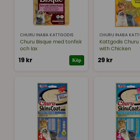
CHURU INABA KATTGODIS
CHURU INABA KAT
Churu Bisque med tonfisk
Kattgodis Churu
och lax
with Chicken
19 kr
29 kr
Köp