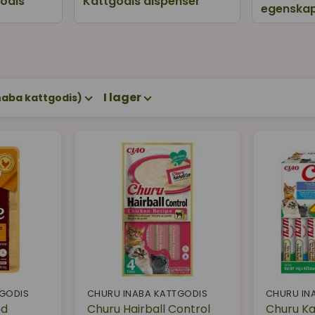
godis
Kattgodis dispenser
egenska
katter älskar
 ge det
Churu kattgodis
t kattgodis du klämmer ut åt din katt. Finns även Churu P
I lager
naba kattgodis)
 har bra innehåll och är en stor favorit hos våra katter!
TGODIS
CHURU INABA KATTGODIS
CHURU IN
ed
Churu Hairball Control
Churu Ka