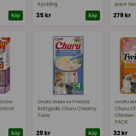
Kyckling
pack Se
35 kr
279 kr
Köp
Köp
TGODIS
CHURU INABA KATTGODIS
CHURU IN
ontrol
Kattgodis Churu Creamy
Churu Ch
Tuna
Chicken 
PACK
29 kr
32 kr
Köp
Köp