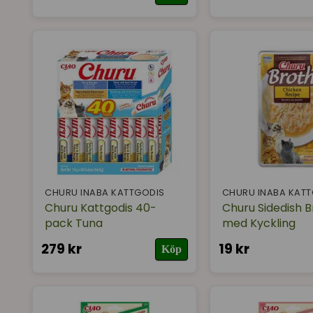
CHURU INABA KATTGODIS
CHURU INABA KAT
Churu Kattgodis 40-
Churu Sidedish B
pack Tuna
med Kyckling
279 kr
19 kr
Köp