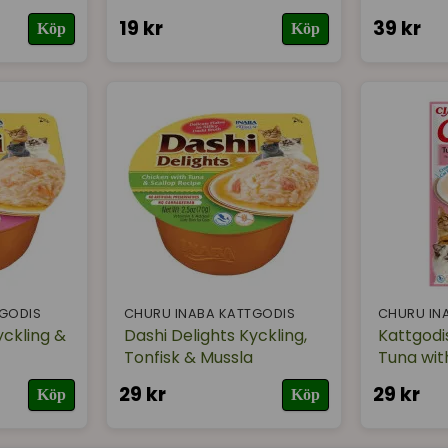
19 kr
39 kr
Köp
Köp
TGODIS
CHURU INABA KATTGODIS
CHURU IN
yckling &
Dashi Delights Kyckling,
Kattgod
Tonfisk & Mussla
Tuna wit
29 kr
29 kr
Köp
Köp