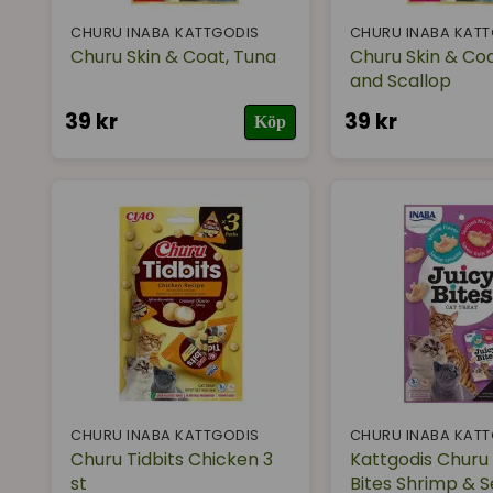
CHURU INABA KATTGODIS
CHURU INABA KAT
Churu Skin & Coat, Tuna
Churu Skin & Coa
and Scallop
39 kr
39 kr
Köp
CHURU INABA KATTGODIS
CHURU INABA KAT
Churu Tidbits Chicken 3
Kattgodis Churu 
st
Bites Shrimp & 