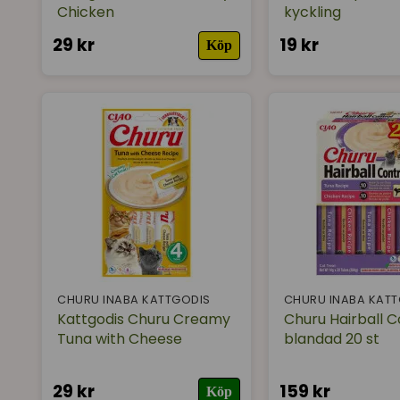
Chicken
kyckling
29 kr
19 kr
Köp
CHURU INABA KATTGODIS
CHURU INABA KAT
Kattgodis Churu Creamy
Churu Hairball C
Tuna with Cheese
blandad 20 st
29 kr
159 kr
Köp