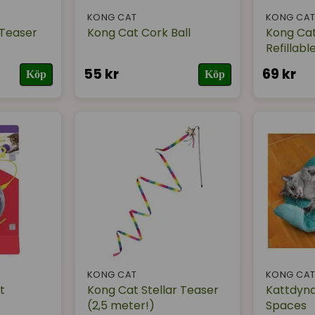
KONG CAT
KONG CA
 Teaser
Kong Cat Cork Ball
Kong Ca
Refillabl
55 kr
69 kr
Köp
Köp
KONG CAT
KONG CA
t
Kong Cat Stellar Teaser
Kattdyna
(2,5 meter!)
Spaces