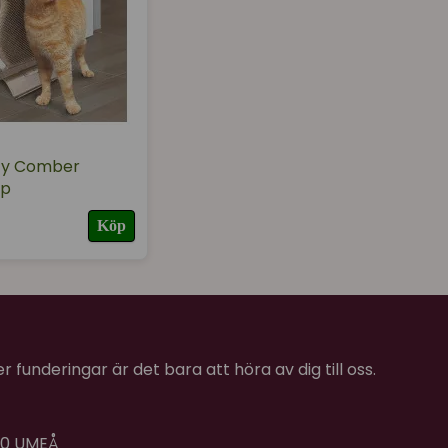
T
tty Comber
pp
Köp
 funderingar är det bara att höra av dig till oss.
 40 UMEÅ