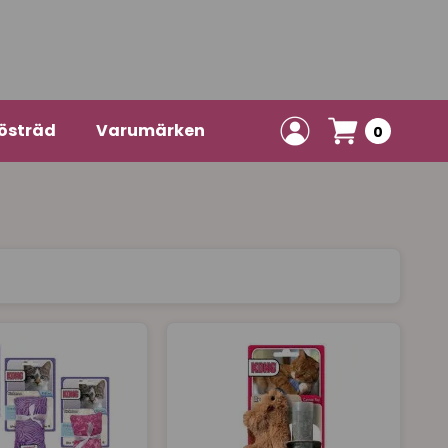
östräd
Varumärken
0