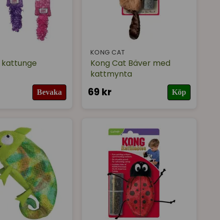
T
KONG CAT
 kattunge
Kong Cat Bäver med
kattmynta
69 kr
Bevaka
Köp