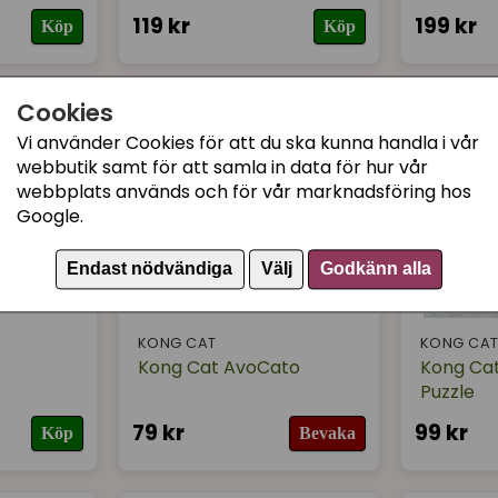
119 kr
199 kr
Köp
Köp
Cookies
Vi använder Cookies för att du ska kunna handla i vår
webbutik samt för att samla in data för hur vår
webbplats används och för vår marknadsföring hos
Google.
Endast nödvändiga
Välj
Godkänn alla
KONG CAT
KONG CA
Kong Cat AvoCato
Kong Cat
Puzzle
79 kr
99 kr
Köp
Bevaka