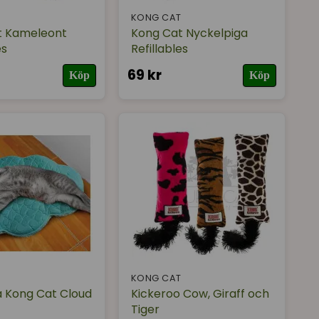
T
KONG CAT
t Kameleont
Kong Cat Nyckelpiga
es
Refillables
69 kr
Köp
Köp
T
KONG CAT
 Kong Cat Cloud
Kickeroo Cow, Giraff och
Tiger