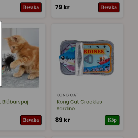
79 kr
Bevaka
Bevaka
T
KONG CAT
 Blåbärspaj
Kong Cat Crackles
Sardine
89 kr
Bevaka
Köp