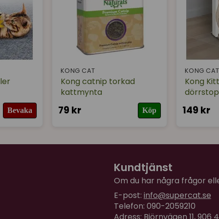
KONG CAT
KONG CA
ler
Kong catnip torkad
Kong Ki
kattmynta
dörrsto
79 kr
149 kr
Bevaka
Köp
Kundtjänst
Om du har några frågor eller
E-post:
info@supercat.se
Telefon: 090-2059210
Adress: Björnvägen 11, 906