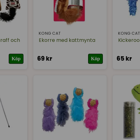
KONG CAT
KONG CA
raff och
Ekorre med kattmynta
Kickeroo
69 kr
65 kr
Köp
Köp