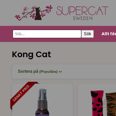
Allt fö
Sök
Kong Cat
Sortera på
(Populära)