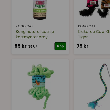
KONG CAT
KONG CAT
Kong natural catnip
Kickeroo Cow, Gi
kattmyntaspray
Tiger
85 kr
79 kr
Köp
(99 kr)