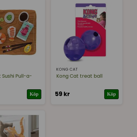
T
KONG CAT
 Sushi Pull-a-
Kong Cat treat ball
59 kr
Köp
Köp