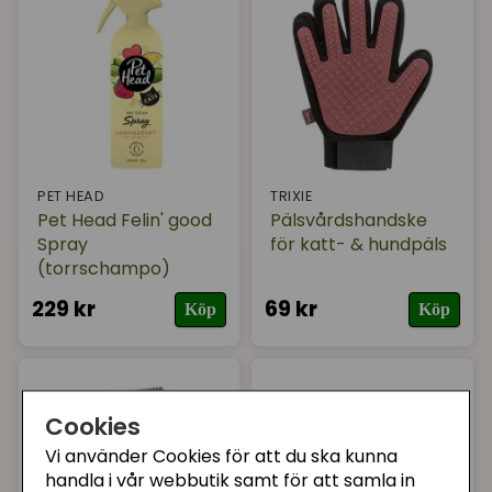
PET HEAD
TRIXIE
Pet Head Felin' good
Pälsvårdshandske
Spray
för katt- & hundpäls
(torrschampo)
229 kr
69 kr
Köp
Köp
Cookies
Vi använder Cookies för att du ska kunna
handla i vår webbutik samt för att samla in