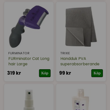
FURMINATOR
TRIXIE
FURminator Cat Long
Handduk PVA
hair Large
superabsorberande
319 kr
99 kr
Köp
Köp