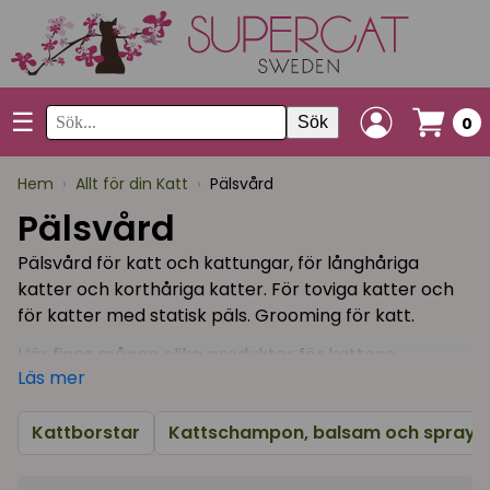
☰
Sök
0
Hem
›
Allt för din Katt
›
Pälsvård
Pälsvård
Pälsvård för katt och kattungar, för långhåriga
katter och korthåriga katter. För toviga katter och
för katter med statisk päls. Grooming för katt.
Här finns många olika produkter för kattens
Läs mer
pälsvård; kammar, tovutredare, borstar, kardor,
massageborstar samt den populära FURminatorn!
Kattborstar
Kattschampon, balsam och spraye
Borsta gärna din katt regelbundet för att förhindra
hårbollar och tovor. Vänj gärna din katt vid pälsvård
redan när den är en liten kattunge.