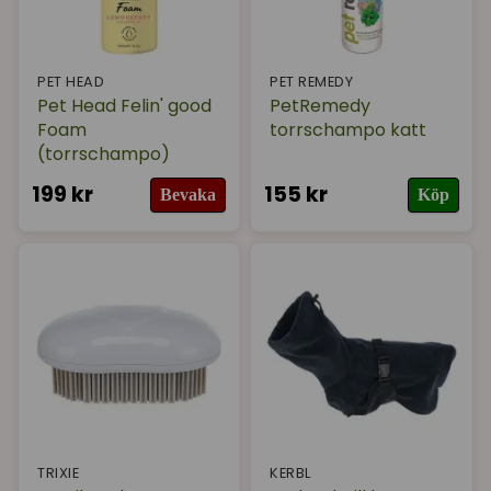
PET HEAD
PET REMEDY
Pet Head Felin' good
PetRemedy
Foam
torrschampo katt
(torrschampo)
199 kr
155 kr
Bevaka
Köp
TRIXIE
KERBL