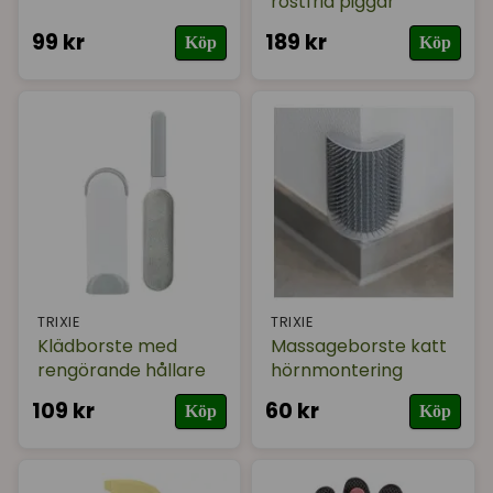
rostfria piggar
99 kr
189 kr
Köp
Köp
TRIXIE
TRIXIE
Klädborste med
Massageborste katt
rengörande hållare
hörnmontering
109 kr
60 kr
Köp
Köp