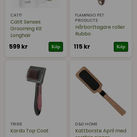
CATIT
FLAMINGO PET
PRODUCTS
CatIt Senses
Hårborttagare roller
Grooming Kit
Rubbo
Longhair
599 kr
115 kr
Köp
Köp
TRIXIE
D&D HOME
Karda Top Coat
Kattborste April med