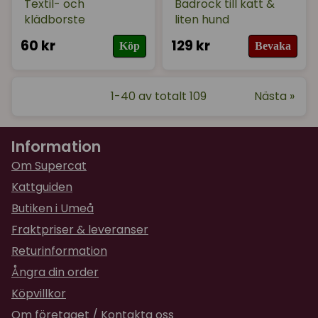
Textil- och
Badrock till katt &
klädborste
liten hund
60 kr
129 kr
Köp
Bevaka
1-40 av totalt 109
Nästa »
Information
Om Supercat
Kattguiden
Butiken i Umeå
Fraktpriser & leveranser
Returinformation
Ångra din order
Köpvillkor
Om företaget / Kontakta oss