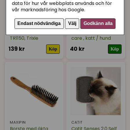
data för hur vår webbplats används och för
vår marknadsföring hos Google.
Endast nödvändiga
Välj
Godkänn alla
TRIXIE
TRIXIE
Skär till trimmer
Våtservetter coat
TR1150, Trixie
care , katt / hund
139 kr
40 kr
Köp
Köp
MAXIPIN
CATIT
Borste med äkta
Catit Senses 2.0 Self