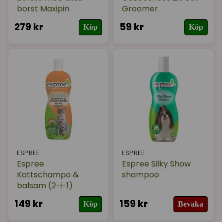
borst Maxipin
Groomer
279 kr
59 kr
Köp
Köp
ESPREE
ESPREE
Espree
Espree Silky Show
Kattschampo &
shampoo
balsam (2-i-1)
149 kr
159 kr
Köp
Bevaka