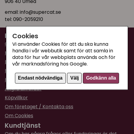
906 40 Umeå
email: info@supercat.se
tel: 090-2059210
Information
Cookies
Om Supercat
Vi använder Cookies för att du ska kunna
handla i vår webbutik samt för att samla in
Kattguiden
data för hur vår webbplats används och för
Butiken i Umeå
vår marknadsföring hos Google.
Fraktpriser & leveranser
Endast nödvändiga
Välj
Godkänn alla
Returinformation
Ångra din order
Köpvillkor
Om företaget / Kontakta oss
Om Cookies
Kundtjänst
Om du har några frågor eller funderingar är det