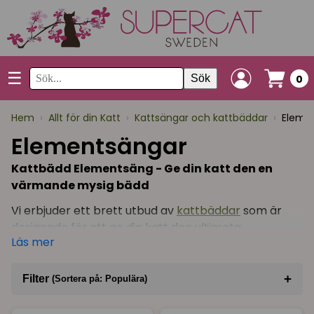
☰
Sök
0
Hem
›
Allt för din Katt
›
Kattsängar och kattbäddar
›
Eleme
Elementsängar
Kattbädd Elementsäng - Ge din katt den en
värmande mysig bädd
Vi erbjuder ett brett utbud av
kattbäddar
som är
designade för att ge din katt den ultimata
Läs mer
komforten året runt. Hos oss hittar du kattbäddar i
en mängd olika former, storlekar och stilar, alla
anpassade för att passa olika budgetar. Vårt
+
Filter
(Sortera på: Populära)
sortiment inkluderar allt från mysiga kattsängar till
Sortera på
(Populära)
innovativa elementsängar,
kattigloos
och