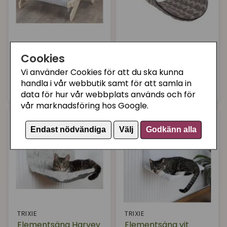
Ge din katt den komfort och lyx den förtjänar med
en kattbädd från vår kollektion. Utforska vårt breda
utbud av kattbäddar idag och se till att din katt har
TRIXIE
D&D HOME
den bästa sovplatsen i huset.
Hammock kattsäng,
Elementsäng flätad
Cookies
trä
look grå
Vi använder Cookies för att du ska kunna
handla i vår webbutik samt för att samla in
299 kr
399 kr
Köp
Köp
data för hur vår webbplats används och för
vår marknadsföring hos Google.
Endast nödvändiga
Välj
Godkänn alla
TRIXIE
TRIXIE
Elementsäng Harvey
Elementsäng vit