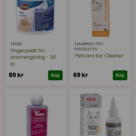
I lager
TRIXIE
FLAMINGO PET
PRODUCTS
Fingerpads för
Petcare Ear Cleaner
öronrengöring - 50
st
89 kr
69 kr
Köp
Köp