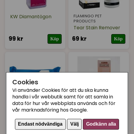
KW Diamantögon
FLAMINGO PET
PRODUCTS
Tear Stain Remover
99 kr
69 kr
Köp
Köp
Cookies
Vi använder Cookies för att du ska kunna
handla i vår webbutik samt för att samla in
data för hur vår webbplats används och för
vår marknadsföring hos Google.
TRIXIE
DIAFARM
Ögonservetter 40 st,
Ögonvatten Diafarm
Endast nödvändiga
Välj
Godkänn alla
katt / hund