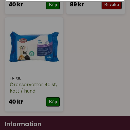
40 kr
89 kr
Köp
Bevaka
TRIXIE
Öronservetter 40 st,
katt / hund
40 kr
Köp
Information