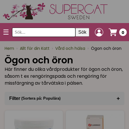
☰
Sök
0
Hem
›
Allt för din Katt
›
Vård och hälsa
›
Ögon och öron
Ögon och öron
Här finner du olika vårdprodukter för ögon och öron,
såsom t ex rengöringspads och rengöring för
missfärgning av tårvätska i pälsen.
+
Filter
(Sortera på: Populära)
Sortera på
(Populära)
Varumärke