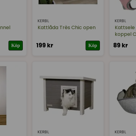
KERBL
KERBL
unnel
Kattlåda Très Chic open
Kattsele
koppel C
199 kr
89 kr
Köp
Köp
KERBL
KERBL