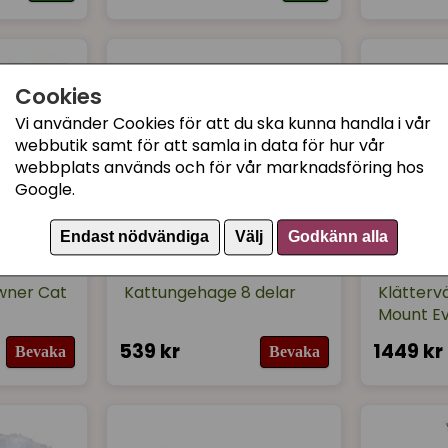
Cookies
Vi använder Cookies för att du ska kunna handla i vår
webbutik samt för att samla in data för hur vår
webbplats används och för vår marknadsföring hos
Google.
Endast nödvändiga
Välj
Godkänn alla
KERBL
KERBL
wner Cat
Kattungehage 8 delar
Klätterv
Mount Ev
539 kr
1449 kr
Bevaka
Bevaka