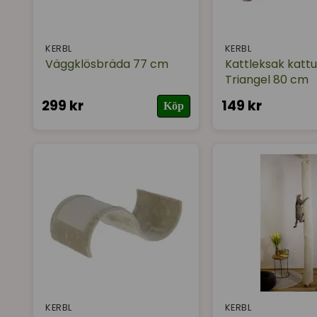
KERBL
KERBL
Väggklösbräda 77 cm
Kattleksak katt
Triangel 80 cm
299 kr
149 kr
Köp
KERBL
KERBL