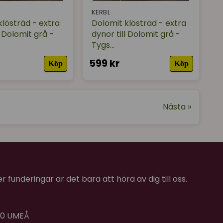
KERBL
klösträd - extra
Dolomit klösträd - extra
l Dolomit grå -
dynor till Dolomit grå -
Tygs...
599 kr
Köp
Köp
Nästa »
 funderingar är det bara att höra av dig till oss.
 40 UMEÅ