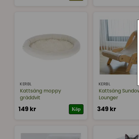
KERBL
KERBL
Kattsäng moppy
Kattsäng Sundo
gräddvit
Lounger
149 kr
349 kr
Köp