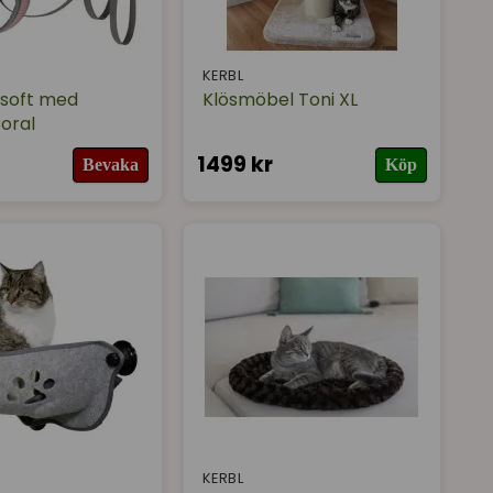
KERBL
 soft med
Klösmöbel Toni XL
oral
1499 kr
Bevaka
Köp
KERBL