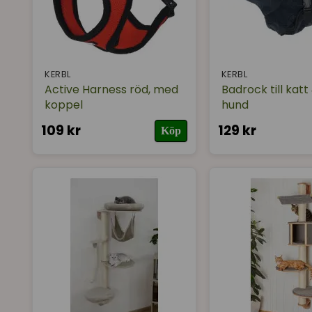
KERBL
KERBL
Active Harness röd, med
Badrock till katt 
koppel
hund
109 kr
129 kr
Köp