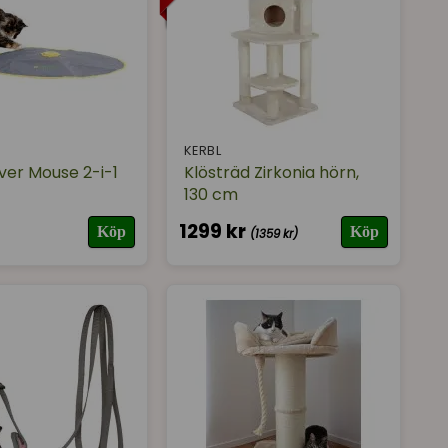
KERBL
er Mouse 2-i-1
Klösträd Zirkonia hörn,
130 cm
1299 kr
Köp
Köp
(1359 kr)