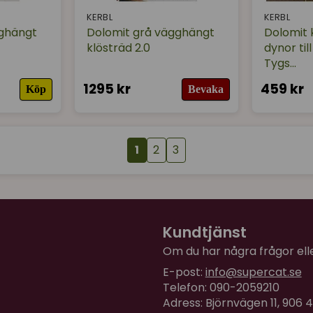
KERBL
KERBL
gghängt
Dolomit grå vägghängt
Dolomit 
klösträd 2.0
dynor til
Tygs...
1295 kr
459 kr
Köp
Bevaka
1
2
3
Kundtjänst
Om du har några frågor eller
E-post:
info@supercat.se
Telefon: 090-2059210
Adress: Björnvägen 11, 906