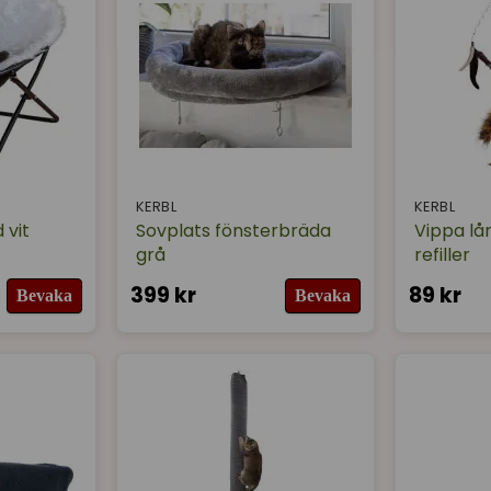
KERBL
KERBL
 vit
Sovplats fönsterbräda
Vippa lå
grå
refiller
399 kr
89 kr
Bevaka
Bevaka