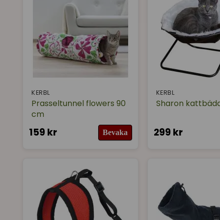
KERBL
KERBL
Prasseltunnel flowers 90
Sharon kattbädd
cm
159 kr
299 kr
Bevaka