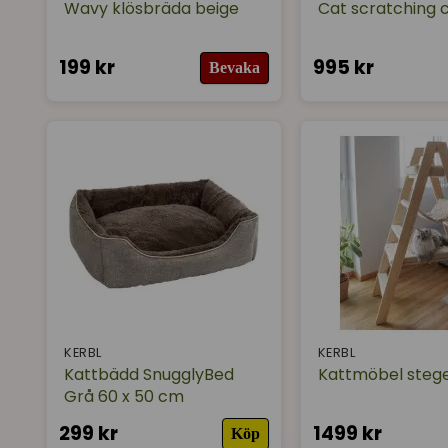
Wavy klösbräda beige
Cat scratching 
199 kr
995 kr
Bevaka
KERBL
KERBL
Kattbädd SnugglyBed
Kattmöbel stege
Grå 60 x 50 cm
299 kr
1499 kr
Köp