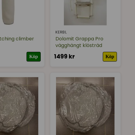
KERBL
tching climber
Dolomit Grappa Pro
vägghängt klösträd
1499 kr
Köp
Köp