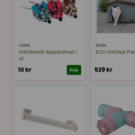
KERBL
KERBL
Kattleksak leopardmus 1
ECO Katthus Pao
st
10 kr
529 kr
Köp