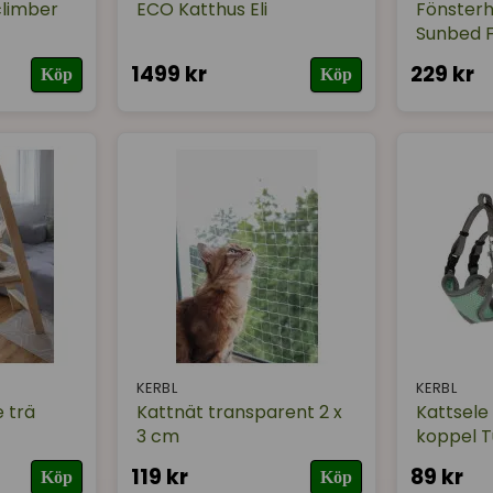
climber
ECO Katthus Eli
Fönste
Sunbed F
1499 kr
229 kr
Köp
Köp
KERBL
KERBL
 trä
Kattnät transparent 2 x
Kattsele
3 cm
koppel T
119 kr
89 kr
Köp
Köp