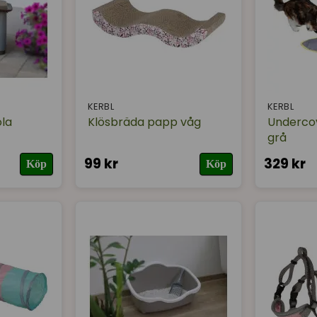
KERBL
KERBL
la
Klösbräda papp våg
Undercov
grå
99 kr
329 kr
Köp
Köp