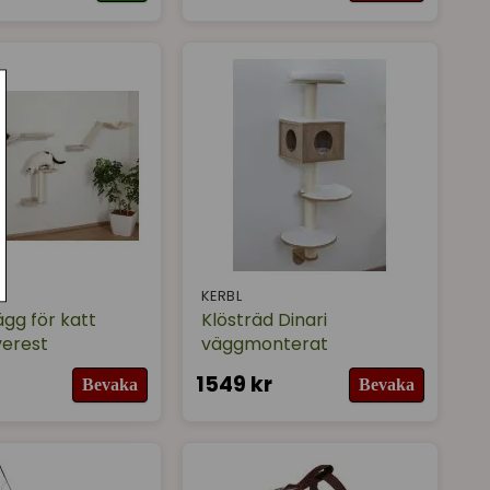
KERBL
ägg för katt
Klösträd Dinari
erest
väggmonterat
1549 kr
Bevaka
Bevaka