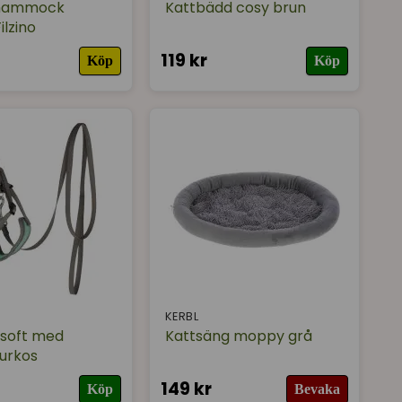
rhammock
Kattbädd cosy brun
ilzino
119 kr
Köp
Köp
KERBL
 soft med
Kattsäng moppy grå
urkos
149 kr
Köp
Bevaka