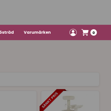
östräd
Varumärken
0