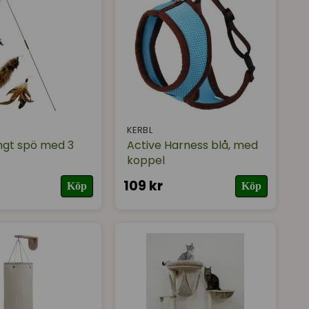
KERBL
ngt spö med 3
Active Harness blå, med
koppel
109 kr
Köp
Köp