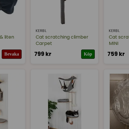
KERBL
KERBL
& liten
Cat scratching climber
Cat scra
Carpet
MINI
799 kr
759 kr
Bevaka
Köp