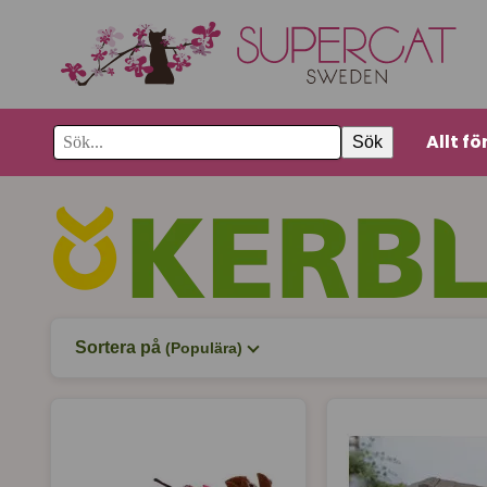
Allt fö
Sök
Sortera på
(Populära)