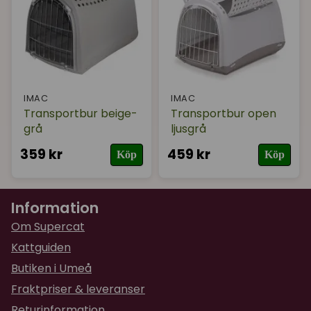
IMAC
IMAC
Transportbur beige-
Transportbur open
grå
ljusgrå
359 kr
459 kr
Köp
Köp
Information
Om Supercat
Kattguiden
Butiken i Umeå
Fraktpriser & leveranser
Returinformation