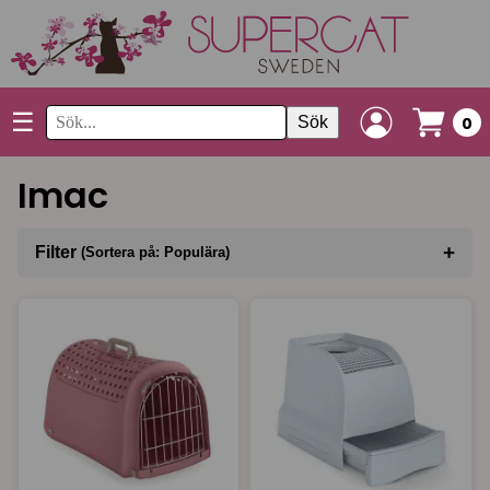
☰
Sök
0
Imac
+
Filter
(Sortera på: Populära)
Sortera på
(Populära)