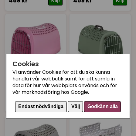
459 kr
459 kr
Köp
Köp
Cookies
Vi använder Cookies för att du ska kunna
IMAC
IMAC
handla i vår webbutik samt för att samla in
Transportbur rosa
Transportbur 2nd
data för hur vår webbplats används och för
Life Grön
vår marknadsföring hos Google.
359 kr
349 kr
Köp
Köp
Endast nödvändiga
Välj
Godkänn alla