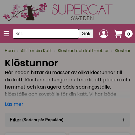
☰
Sök
0
Hem
›
Allt för din Katt
›
Klösträd och kattmöbler
›
Klösträd 
Klöstunnor
Här nedan hittar du massor av olika klöstunnor till
din katt. Klöstunnor fungerar utmärkt att placera ut i
hemmet och kan agera både spaningsställe,
klösställe och sovställe för din katt. Vi har både
stora och små klöstunnor med olika utföranden.
Läs mer
"Klöstunna stor vit" är en storsäljare och passar
väldigt bra för hushållet som har flera kissar!
+
Filter
(Sortera på: Populära)
Klöstunnor passar extra bra att placera i hörn som
Sortera på
(Populära)
kanske annars inte används. Det är även bra att