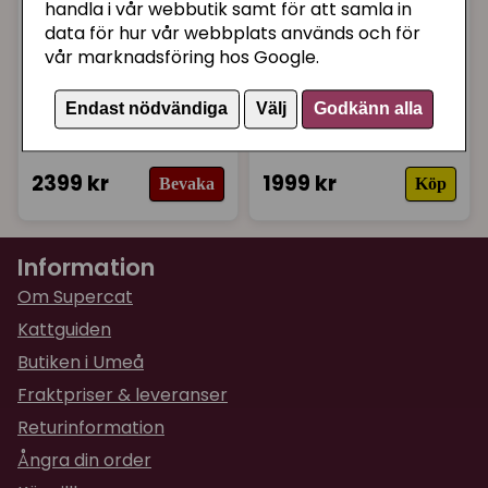
handla i vår webbutik samt för att samla in
data för hur vår webbplats används och för
vår marknadsföring hos Google.
KERBL
TRIXIE
Endast nödvändiga
Välj
Godkänn alla
Klösmöbel Tiana, 130
Klöstunna stor vit
cm
2399 kr
1999 kr
Bevaka
Köp
Information
Om Supercat
Kattguiden
Butiken i Umeå
Fraktpriser & leveranser
Returinformation
Ångra din order