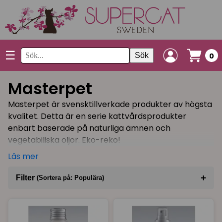
☰
Sök
0
Masterpet
Masterpet är svensktillverkade produkter av högsta
kvalitet. Detta är en serie kattvårdsprodukter
enbart baserade på naturliga ämnen och
vegetabiliska oljor. Eko-reko!
Läs mer
Schampot ger din katt en blank och frisk päls med
härlig lyster. Har din katt fetsvans eller en fetare
+
Filter
(Sortera på: Populära)
päls som behöver livas upp, finns ett speciellt
schampo för detta. Balsamet ger kattens päls en
Sortera på
(Populära)
fyllig känsla och blir lätt att reda ut från tovor. Det
finns även en balsamspray som innehåller bl a