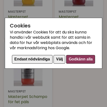
MASTERPET
MASTERPET
Masterpet
Masterpet
Dunderkur
Kattschampo
Cookies
109 kr
99 kr
Bevaka
Bevaka
Vi använder Cookies för att du ska kunna
handla i vår webbutik samt för att samla in
data för hur vår webbplats används och för
vår marknadsföring hos Google.
Endast nödvändiga
Välj
Godkänn alla
MASTERPET
Masterpet Schampo
för fet päls