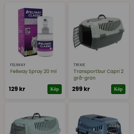
Sortera på
(Populära)
Varumärke
I lager
FELIWAY
TRIXIE
Feliway Spray 20 ml
Transportbur Capri 2
grå-grön
129 kr
299 kr
Köp
Köp