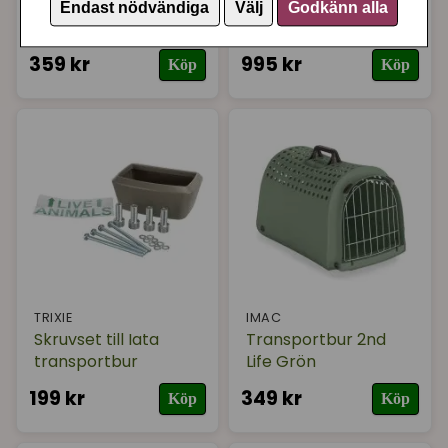
Transportbur rosa
Catit carrier PIXI Mio,
Endast nödvändiga
Välj
Godkänn alla
med dyna
359 kr
995 kr
Köp
Köp
TRIXIE
IMAC
Skruvset till Iata
Transportbur 2nd
transportbur
Life Grön
199 kr
349 kr
Köp
Köp