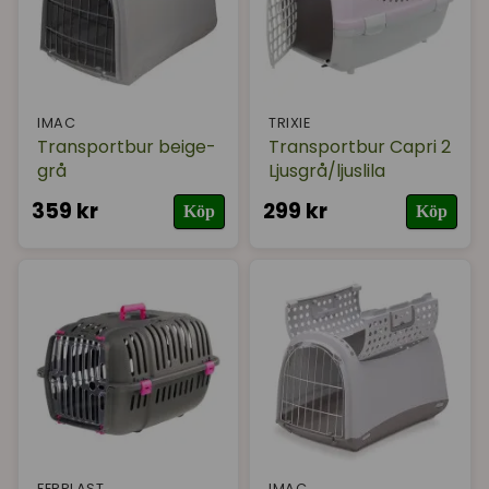
IMAC
TRIXIE
Transportbur beige-
Transportbur Capri 2
grå
Ljusgrå/ljuslila
359 kr
299 kr
Köp
Köp
FERPLAST
IMAC