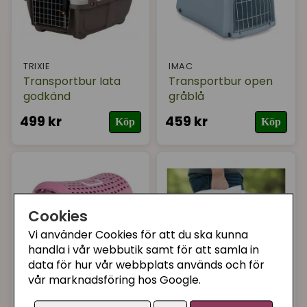
TRIXIE
IMAC
Transportbur Iata
Transportbur open
godkänd
gråblå
499 kr
459 kr
Köp
Köp
Cookies
Vi använder Cookies för att du ska kunna
handla i vår webbutik samt för att samla in
data för hur vår webbplats används och för
vår marknadsföring hos Google.
IMAC
CATIT