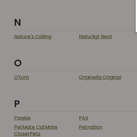
N
Nature's Calling
Naturligt Rent
O
O'tom
Originella Original
P
Pawise
PAX
PetMate CatMate
Petnation
CloserPets