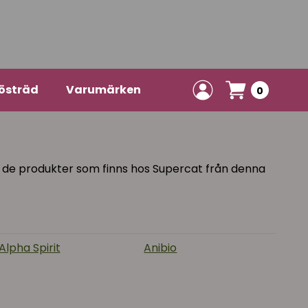
östräd
Varumärken
0
p de produkter som finns hos Supercat från denna
Alpha Spirit
Anibio