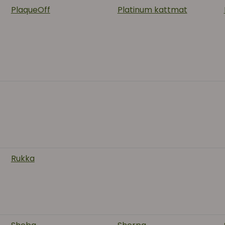
PlaqueOff
Platinum kattmat
Rukka