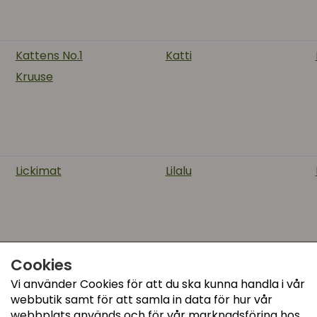
Kattens No.1
Katti
Kruuse
Lickimat
Lilalu
Cookies
Vi använder Cookies för att du ska kunna handla i vår
Maxipin
Mikaste
webbutik samt för att samla in data för hur vår
MyKotty
webbplats används och för vår marknadsföring hos