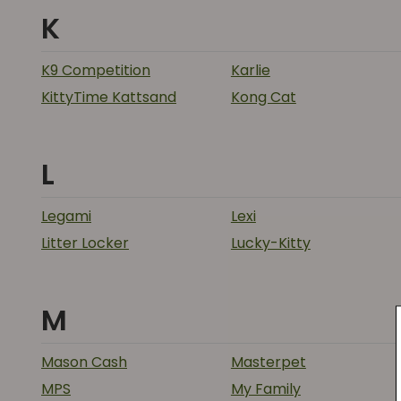
K
K9 Competition
Karlie
KittyTime Kattsand
Kong Cat
L
Legami
Lexi
Litter Locker
Lucky-Kitty
M
Mason Cash
Masterpet
MPS
My Family