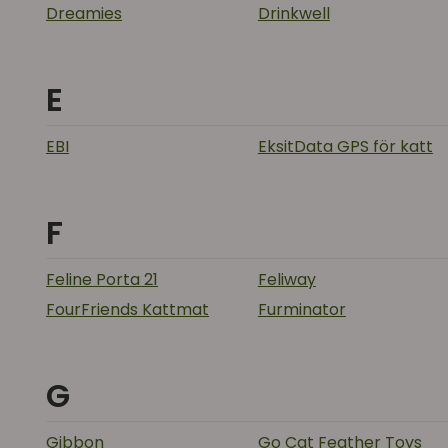
Dreamies
Drinkwell
E
EBI
EksitData GPS för katt
F
Feline Porta 21
Feliway
FourFriends Kattmat
Furminator
G
Gibbon
Go Cat Feather Toys