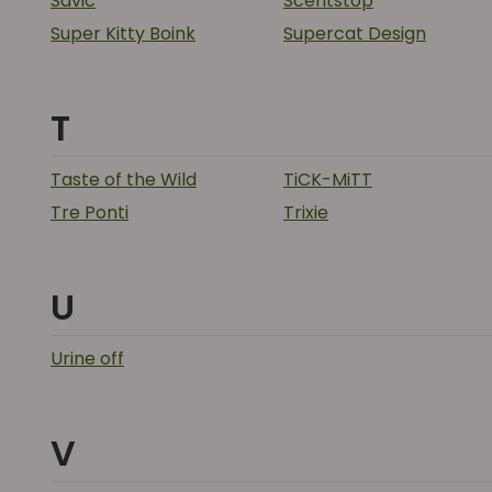
Savic
Scentstop
Super Kitty Boink
Supercat Design
T
Taste of the Wild
TiCK-MiTT
Tre Ponti
Trixie
U
Urine off
V