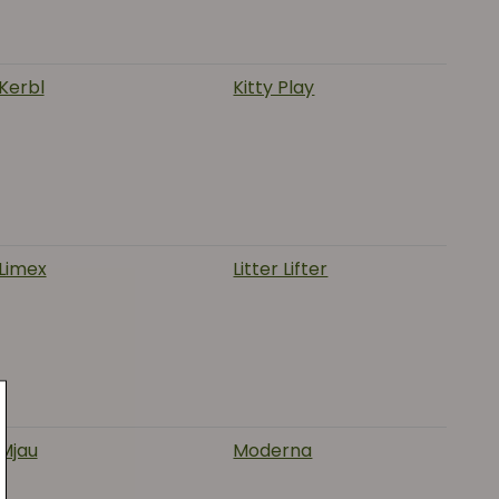
Kerbl
Kitty Play
Limex
Litter Lifter
Mjau
Moderna