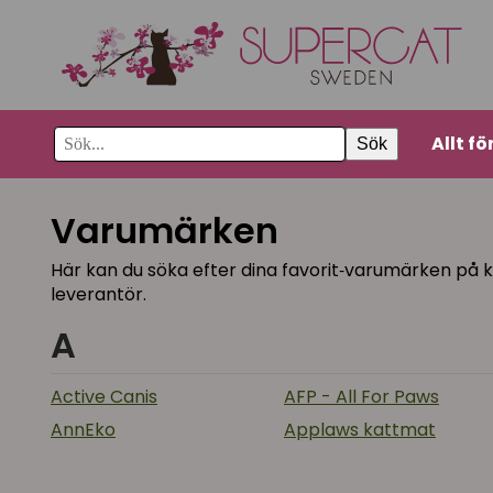
Allt fö
Sök
Varumärken
Här kan du söka efter dina favorit‑varumärken på 
leverantör.
A
Active Canis
AFP - All For Paws
AnnEko
Applaws kattmat