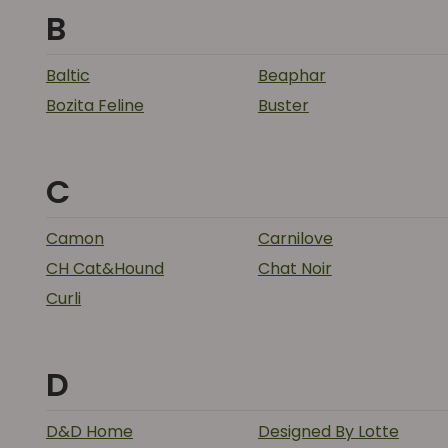
B
Baltic
Beaphar
Bozita Feline
Buster
C
Camon
Carnilove
CH Cat&Hound
Chat Noir
Curli
D
D&D Home
Designed By Lotte