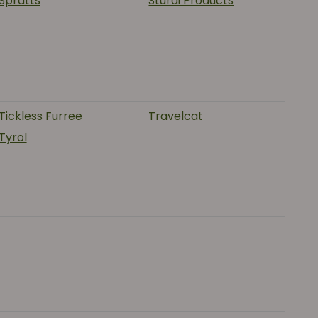
Spratts
Sturdi Products
Tickless Furree
Travelcat
Tyrol