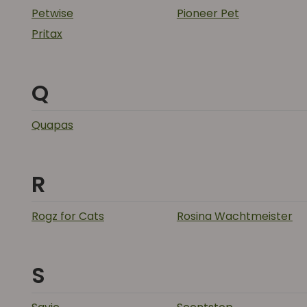
Petwise
Pioneer Pet
Pritax
Q
Quapas
R
Rogz for Cats
Rosina Wachtmeister
S