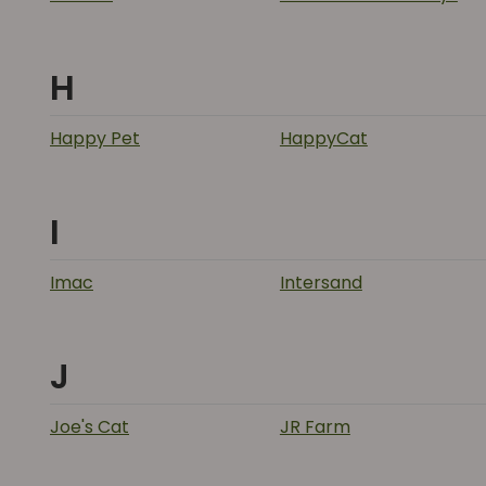
H
Happy Pet
HappyCat
I
Imac
Intersand
J
Joe's Cat
JR Farm