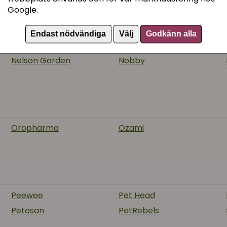
Google.
Endast nödvändiga
Välj
Godkänn alla
Nelson Garden
Nobby
Oropharma
Ozami
Peewee
Pet Head
Petosan
PetRebels