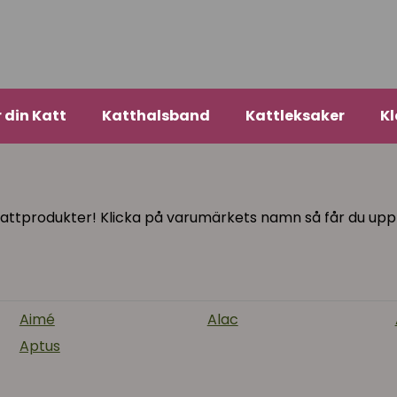
r din Katt
Katthalsband
Kattleksaker
Kl
kattprodukter! Klicka på varumärkets namn så får du up
Aimé
Alac
Aptus