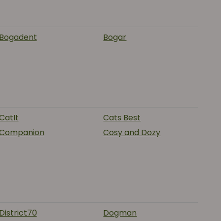
Bogadent
Bogar
CatIt
Cats Best
Companion
Cosy and Dozy
District70
Dogman