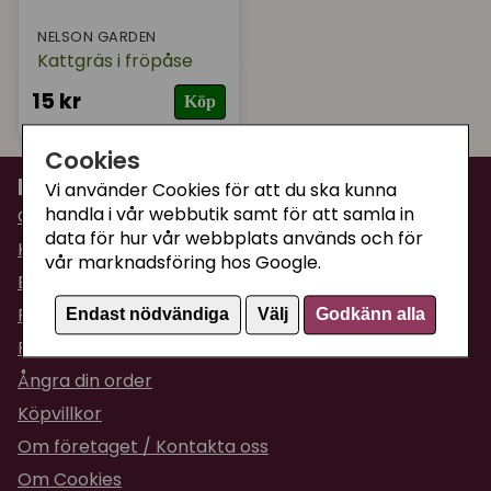
NELSON GARDEN
Kattgräs i fröpåse
15 kr
Köp
Cookies
Information
Vi använder Cookies för att du ska kunna
handla i vår webbutik samt för att samla in
Om Supercat
data för hur vår webbplats används och för
Kattguiden
vår marknadsföring hos Google.
Butiken i Umeå
Fraktpriser & leveranser
Endast nödvändiga
Välj
Godkänn alla
Returinformation
Ångra din order
Köpvillkor
Om företaget / Kontakta oss
Om Cookies