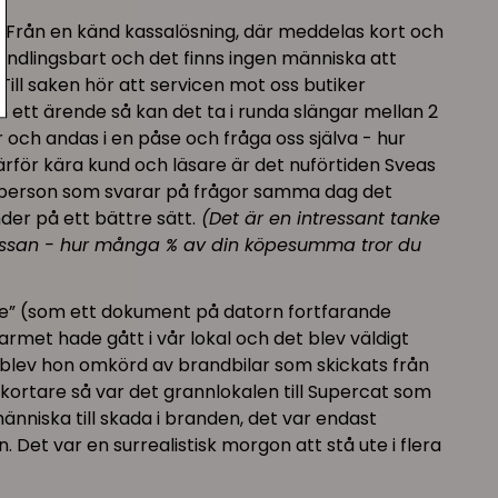
 Från en känd kassalösning, där meddelas kort och
handlingsbart och det finns ingen människa att
Till saken hör att servicen mot oss butiker
n ett ärende så kan det ta i runda slängar mellan 2
er och andas i en påse och fråga oss själva - hur
Därför kära kund och läsare är det nuförtiden Sveas
ntaktperson som svarar på frågor samma dag det
der på ett bättre sätt.
(Det är en intressant tanke
kassan - hur många % av din köpesumma tror du
 fire” (som ett dokument på datorn fortfarande
rmet hade gått i vår lokal och det blev väldigt
 blev hon omkörd av brandbilar som skickats från
te kortare så var det grannlokalen till Supercat som
människa till skada i branden, det var endast
et var en surrealistisk morgon att stå ute i flera