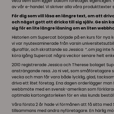
veta vem som ligger bakom företaget egentligen. Vi p
av vår e-handel. Vi skriver alla våra produkttexter s
För dig som vill läsa en längre text, om att dr
och något gott att dricka till sig själv. Ge sin
sig för en lite längre läsning om en liten web
Historien om Supercat började på en kurs för nya 
vi var nyutexaminerade från varsin universitetsutbi
djuraffär, och skrattande sa Jessica “..om jag inte få
köra igång Supercat några veckor senare helt enke
2010 registrerade Jessica och Therese bolaget Supe
ansträngande resa. Ja ni vet, som småföretagare så
vecka och man får vara både lycklig, glad, tacksam 
driva ett litet företag. Ena dagen orderlägger man
webbmöte med en svensk-amerikan som förklarar 
optimala kartongstorleken för en viss kunds beställ
Våra första 2 år hade vi förmånen att få sitta med
tillsammans med andra nyföretagare. En härlig möt