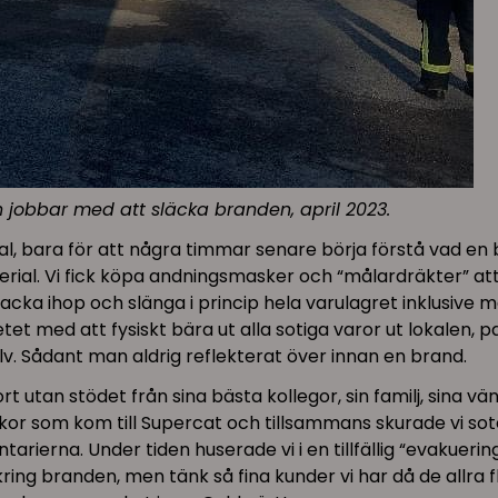
jobbar med att släcka branden, april 2023.
okal, bara för att några timmar senare börja förstå vad e
erial. Vi fick köpa andningsmasker och “målardräkter” att
 packa ihop och slänga i princip hela varulagret inklusive 
t med att fysiskt bära ut alla sotiga varor ut lokalen, pa
v. Sådant man aldrig reflekterat över innan en brand.
rt utan stödet från sina bästa kollegor, sin familj, sina 
skor som kom till Supercat och tillsammans skurade vi sote
ntarierna. Under tiden huserade vi i en tillfällig “evak
ng branden, men tänk så fina kunder vi har då de allra fl