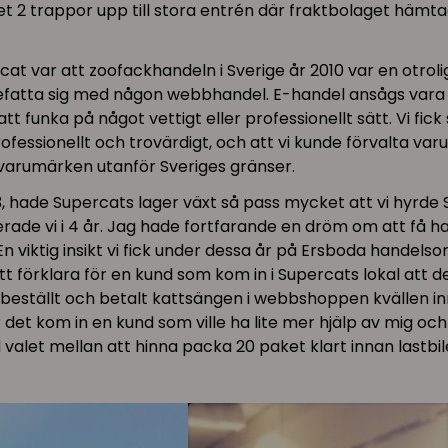
aket 2 trappor upp till stora entrén där fraktbolaget häm
ercat var att zoofackhandeln i Sverige år 2010 var en otro
e befatta sig med någon webbhandel. E-handel ansågs vara 
t funka på något vettigt eller professionellt sätt. Vi fic
professionellt och trovärdigt, och att vi kunde förvalta 
v varumärken utanför Sveriges gränser.
3, hade Supercats lager växt så pass mycket att vi hyrde S
rade vi i 4 år. Jag hade fortfarande en dröm om att få h
 En viktig insikt vi fick under dessa år på Ersboda handel
förklara för en kund som kom in i Supercats lokal att den
beställt och betalt kattsängen i webbshoppen kvällen inn
det kom in en kund som ville ha lite mer hjälp av mig och 
let mellan att hinna packa 20 paket klart innan lastbile