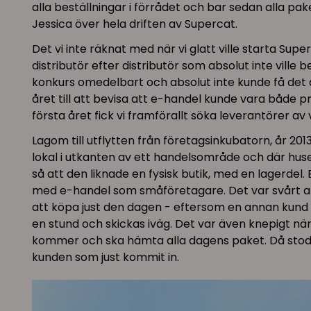
alla beställningar i förrådet och bar sedan alla p
Jessica över hela driften av Supercat.
Det vi inte räknat med när vi glatt ville starta Sup
distributör efter distributör som absolut inte vill
konkurs omedelbart och absolut inte kunde få det at
året till att bevisa att e-handel kunde vara både 
första året fick vi framförallt söka leverantörer a
Lagom till utflytten från företagsinkubatorn, år 201
lokal i utkanten av ett handelsområde och där huse
så att den liknade en fysisk butik, med en lagerdel.
med e-handel som småföretagare. Det var svårt att 
att köpa just den dagen - eftersom en annan kund 
en stund och skickas iväg. Det var även knepigt när 
kommer och ska hämta alla dagens paket. Då stod va
kunden som just kommit in.