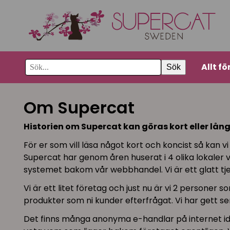
Allt fö
Sök
Om Supercat
Historien om Supercat kan göras kort eller lå
För er som vill läsa något kort och koncist så kan v
Supercat har genom åren huserat i 4 olika lokaler va
systemet bakom vår webbhandel. Vi är ett glatt tje
Vi är ett litet företag och just nu är vi 2 person
produkter som ni kunder efterfrågat. Vi har gett serv
Det finns många anonyma e-handlar på internet idag