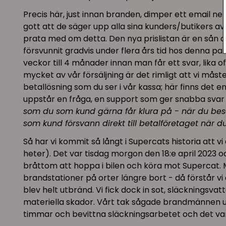
Precis här, just innan branden, dimper ett email 
gott att de säger upp alla sina kunders/butikers av
prata med om detta. Den nya prislistan är en sån ch
försvunnit gradvis under flera års tid hos denna pa
veckor till 4 månader innan man får ett svar, lika o
mycket av vår försäljning är det rimligt att vi måst
betallösning som du ser i vår kassa; här finns det 
uppstår en fråga, en support som ger snabba svar in
som du som kund gärna får klura på - när du bes
som kund försvann direkt till betalföretaget när
Så har vi kommit så långt i Supercats historia att 
heter). Det var tisdag morgon den 18:e april 2023 
bråttom att hoppa i bilen och köra mot Supercat. 
brandstationer på orter längre bort - då förstår vi a
blev helt utbränd. Vi fick dock in sot, släckningsva
materiella skador. Vårt tak sågade brandmännen up
timmar och bevittna släckningsarbetet och det var