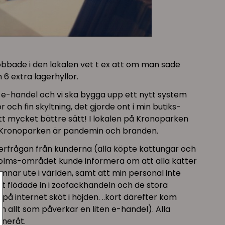
 jobbade i den lokalen vet t ex att om man sade
6 extra lagerhyllor.
0% e-handel och vi ska bygga upp ett nytt system
ch fin skyltning, det gjorde ont i min butiks-
t mycket bättre sätt! I lokalen på Kronoparken
på Kronoparken är pandemin och branden.
terfrågan från kunderna (alla köpte kattungar och
holms-området kunde informera om att alla katter
ar ute i världen, samt att min personal inte
let flödade in i zoofackhandeln och de stora
 internet sköt i höjden. ..kort därefter kom
 allt som påverkar en liten e-handel). Alla
 neråt.