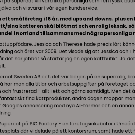
å Supercat vill vara lika personliga som i en fysisk butik 
jälva och vi svarar i vår egen kundservice.
iva ett småföretag i 16 år, med ups and downs, plus 
 katt/sina katter en skål blötmat och en rolig leksak,
bhandel i Norrland tillsammans med några personliga r
kattuppfödare. Jessica och Therese hade precis lärt kän
ldning och året var 2009. Det visade sig att Jessica och 
r det här jobbet så startar jag en egen kattbutik”. Ja..det 
lt.
rcat Sweden AB och det var början på en superrolig, kräva
 har man alla titlar och arbetsuppgifter på företaget oc
och frustrerad - allt i ett och gärna samtidigt. Men det ä
 fantastiskt fina kattprodukter, andra dagen moppar man 
Googles annonsering med nya AI-termer och en annan d
ning.
 Supercat på BIC Factory - en företagsinkubator i Umeå 
esplats där vi delade på ett kontorsrum, samt hade ett 