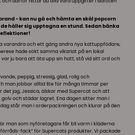
och därför hittar du alla våra uppgifter i sidfoten
en brand - kan nu gå och hämta en skål popcorn
 så de håller sig upptagna en stund. Sedan bänka
eflektioner!
na varandra och ett gäng andra nya kattuppfödare,
Therese hade sökt samma vikariat på en lokal
var ju bara att äta upp sin hatt, stå vid sitt ord och
nde, peppig, stressig, glad, rolig och
h man jobbar alltid lite för många timmar per
r det jag, Jessica, älskar med Supercat och att
golv och städar lagret. Ena dagen sitter man i
ag står man i orderpackningen och klurar på den
där man som nyföretagare får bli varm i kläderna
“förråds-fack” för Supercats produkter. Vi packade