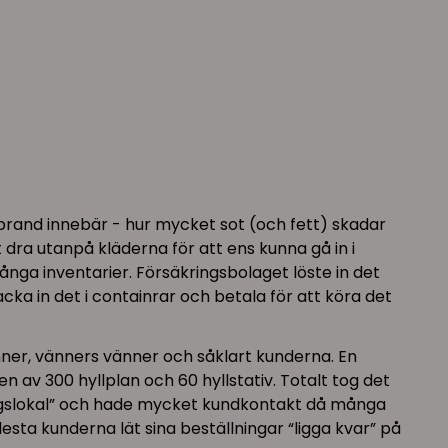
n brand innebär - hur mycket sot (och fett) skadar
 dra utanpå kläderna för att ens kunna gå in i
många inventarier. Försäkringsbolaget löste in det
cka in det i containrar och betala för att köra det
vänner, vänners vänner och såklart kunderna. En
n av 300 hyllplan och 60 hyllstativ. Totalt tog det
ueringslokal” och hade mycket kundkontakt då många
esta kunderna lät sina beställningar “ligga kvar” på