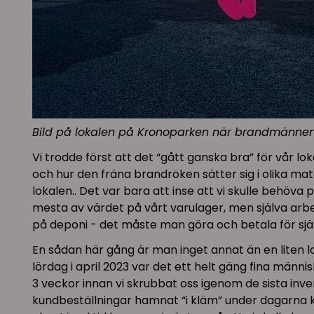
Bild på lokalen på Kronoparken när brandmännen 
Vi trodde först att det “gått ganska bra” för vår l
och hur den fräna brandröken sätter sig i olika mat
lokalen.. Det var bara att inse att vi skulle behöva
mesta av värdet på vårt varulager, men själva arbete
på deponi - det måste man göra och betala för själ
En sådan här gång är man inget annat än en liten lo
lördag i april 2023 var det ett helt gäng fina männi
3 veckor innan vi skrubbat oss igenom de sista inve
kundbeställningar hamnat “i kläm” under dagarna kri