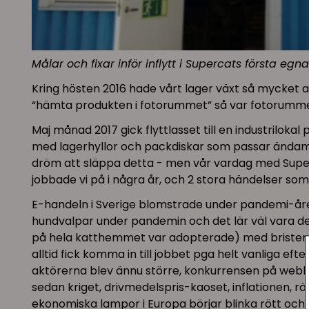
Målar och fixar inför inflytt i Supercats första e
Kring hösten 2016 hade vårt lager växt så mycket at
“hämta produkten i fotorummet” så var fotorummet 
Maj månad 2017 gick flyttlasset till en industrilok
med lagerhyllor och packdiskar som passar ändamåle
dröm att släppa detta - men vår vardag med Super
jobbade vi på i några år, och 2 stora händelser 
E-handeln i Sverige blomstrade under pandemi-åren 
hundvalpar under pandemin och det lär väl vara de
på hela katthemmet var adopterade) med bristen p
alltid fick komma in till jobbet pga helt vanliga ef
aktörerna blev ännu större, konkurrensen på webben
sedan kriget, drivmedelspris-kaoset, inflationen, 
ekonomiska lampor i Europa börjar blinka rött och 