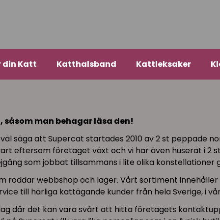
r din Katt
Katthalsband
Kattleksaker
Kl
ng, såsom man behagar läsa den!
i väl säga att Supercat startades 2010 av 2 st peppade nor
rt eftersom företaget växt och vi har även huserat i 2 st 
jgäng som jobbat tillsammans i lite olika konstellationer
er som roddar webbshop och lager. Vårt sortiment innehåll
ice till härliga kattägande kunder från hela Sverige, i vår
 där det kan vara svårt att hitta företagets kontaktupp