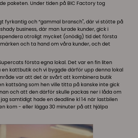
tade paketen. Under tiden på BIC Factory tog
ligt fyrkantig och “gammal bransch", där vi stötte på
shady business, där man lurade kunder, gick i
k spendera otroligt mycket (onödig) tid det första
varumärken och ta hand om våra kunder, och det
upercats första egna lokal. Det var en fin liten
a en kattbutik och vi byggde därför upp denna lokal
sområde var att det är svårt att kombinera butik
 kattsäng som hen ville titta på kanske inte gick
an och att den därför skulle packas ner i låda om
jag samtidigt hade en deadline kl 14 när lastbilen
n kom - eller lägga 30 minuter på att hjälpa