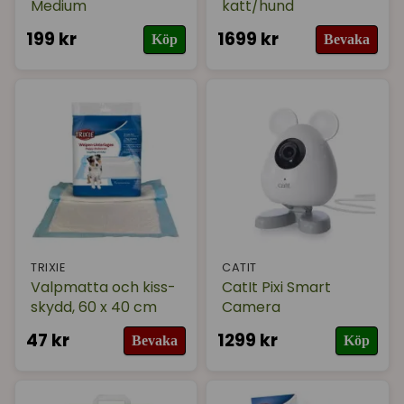
Medium
katt/hund
199 kr
1699 kr
Köp
Bevaka
TRIXIE
CATIT
Valpmatta och kiss-
CatIt Pixi Smart
skydd, 60 x 40 cm
Camera
47 kr
1299 kr
Bevaka
Köp