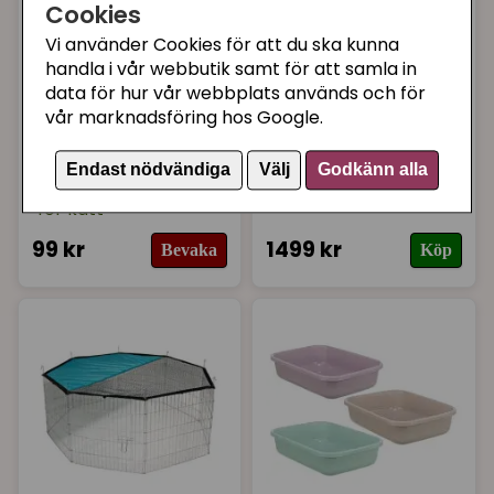
Cookies
Vi använder Cookies för att du ska kunna
handla i vår webbutik samt för att samla in
data för hur vår webbplats används och för
vår marknadsföring hos Google.
DIAFARM
KERBL
Endast nödvändiga
Välj
Godkänn alla
Diafarm energipasta
ECO Katthus Eli
för katt
99 kr
1499 kr
Bevaka
Köp