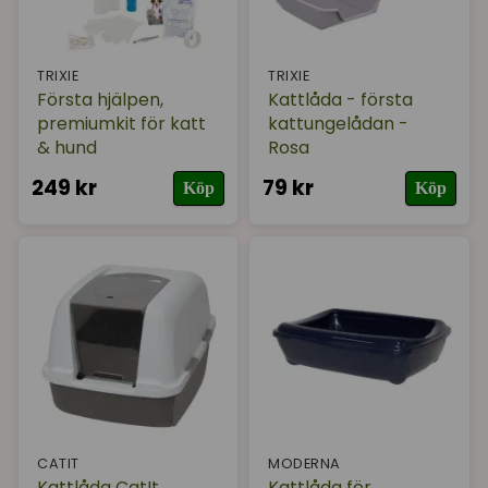
TRIXIE
TRIXIE
Första hjälpen,
Kattlåda - första
premiumkit för katt
kattungelådan -
& hund
Rosa
249 kr
79 kr
Köp
Köp
CATIT
MODERNA
Kattlåda CatIt
Kattlåda för