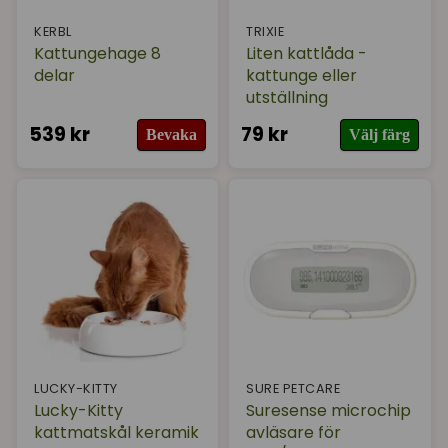
KERBL
TRIXIE
Kattungehage 8
Liten kattlåda -
delar
kattunge eller
utställning
539 kr
79 kr
Bevaka
Välj färg
LUCKY-KITTY
SURE PETCARE
Lucky-Kitty
Suresense microchip
kattmatskål keramik
avläsare för