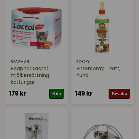
BEAPHAR
FOOEY
Beaphar Lactol
Bitterspray - katt,
mjölkersättning
hund
kattungar
179 kr
149 kr
Köp
Bevaka