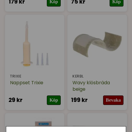
179 kr
75 kr
Köp
Köp
TRIXIE
KERBL
Nappset Trixie
Wavy klösbräda
beige
29 kr
199 kr
Köp
Bevaka