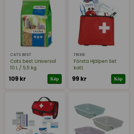
CATS BEST
TRIXIE
Cats best Universal
Första Hjälpen Set
10 L / 5,5 kg
katt
109 kr
99 kr
Köp
Köp