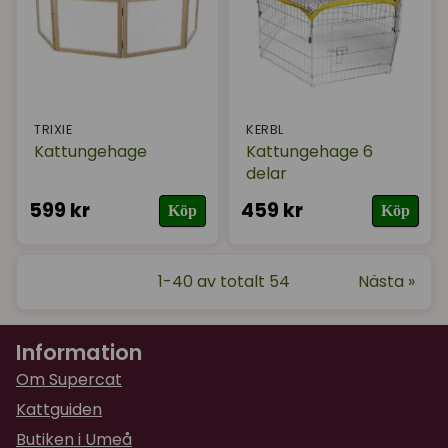
TRIXIE
KERBL
Kattungehage
Kattungehage 6
delar
599 kr
459 kr
Köp
Köp
1-40 av totalt 54
Nästa »
Information
Om Supercat
Kattguiden
Butiken i Umeå