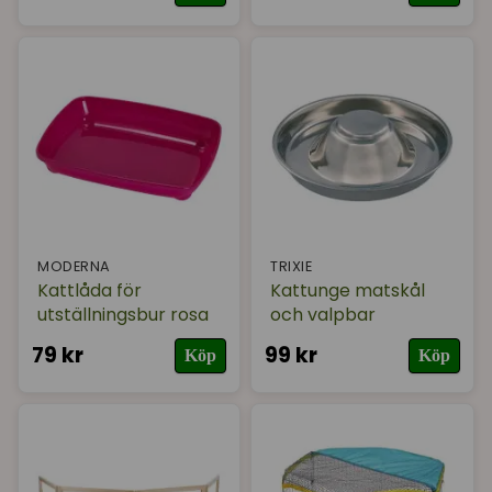
MODERNA
TRIXIE
Kattlåda för
Kattunge matskål
utställningsbur rosa
och valpbar
79 kr
99 kr
Köp
Köp