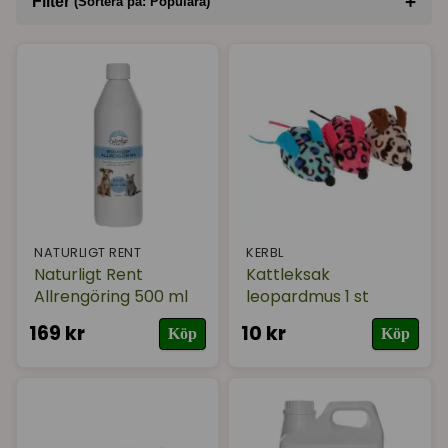
+
Filter
(Sortera på: Populära)
Sortera på
(Populära)
Varumärke
I lager
NATURLIGT RENT
KERBL
Naturligt Rent
Kattleksak
Allrengöring 500 ml
leopardmus 1 st
169 kr
10 kr
Köp
Köp