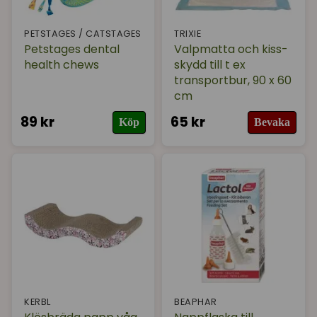
PETSTAGES / CATSTAGES
TRIXIE
Petstages dental
Valpmatta och kiss-
health chews
skydd till t ex
transportbur, 90 x 60
cm
89 kr
65 kr
Köp
Bevaka
KERBL
BEAPHAR