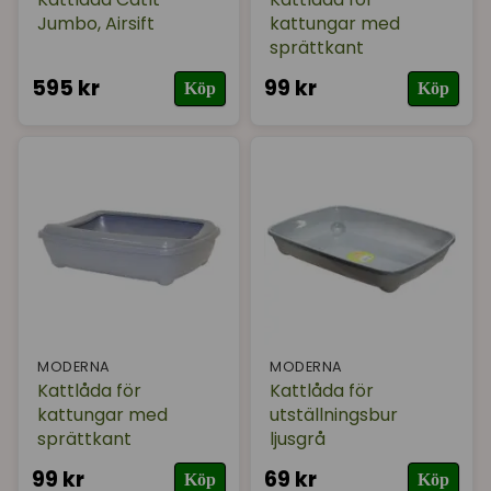
Jumbo, Airsift
kattungar med
sprättkant
595 kr
99 kr
Köp
Köp
MODERNA
MODERNA
Kattlåda för
Kattlåda för
kattungar med
utställningsbur
sprättkant
ljusgrå
99 kr
69 kr
Köp
Köp