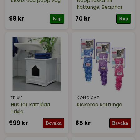
Klösbräda papp våg
Nappflaska till
kattunge, Beaphar
99 kr
70 kr
Köp
Köp
TRIXIE
KONG CAT
Hus för kattlåda
Kickeroo kattunge
Trixie
999 kr
65 kr
Bevaka
Bevaka