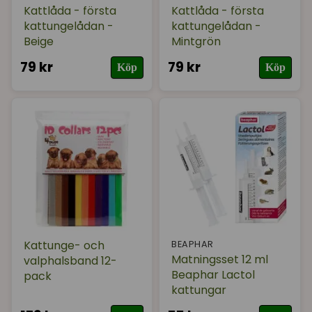
Kattlåda - första
Kattlåda - första
kattungelådan -
kattungelådan -
Beige
Mintgrön
79 kr
79 kr
Köp
Köp
Kattunge- och
BEAPHAR
Matningsset 12 ml
valphalsband 12-
Beaphar Lactol
pack
kattungar