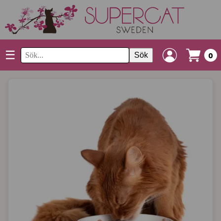
☰
Sök
0