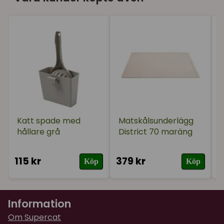
Katt spade med
Matskålsunderlägg
hållare grå
District 70 maräng
115 kr
379 kr
5
Köp
Köp
Information
Om Supercat