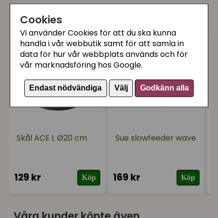
★
★
★
★
★
Maria
Du kanske också gillar
Cookies
för 1 år sedan
Vi använder Cookies för att du ska kunna
Har inte provat än.
handla i vår webbutik samt för att samla in
data för hur vår webbplats används och för
★
★
★
★
★
Åsa
vår marknadsföring hos Google.
för 1 år sedan
Funkar bra för min perser katt
Endast nödvändiga
Välj
Godkänn alla
Skål ACE L Ø20 cm
Sue slowfeeder wave
129 kr
169 kr
1
Köp
Köp
Våra kunder köpte även