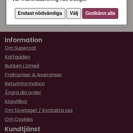
våtservetter katt
katt
Endast nödvändiga
Välj
Godkänn alla
179 kr
35 kr
Köp
Köp
Information
Om Supercat
Kattguiden
Butiken i Umeå
Fraktpriser & leveranser
Returinformation
Ångra din order
Köpvillkor
Om företaget / Kontakta oss
Om Cookies
Kundtjänst