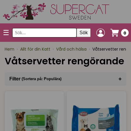
☰
Sök
0
Hem
›
Allt för din Katt
›
Vård och hälsa
›
Våtservetter reng
Våtservetter rengörande
+
Filter
(Sortera på: Populära)
Sortera på
(Populära)
Varumärke
I lager