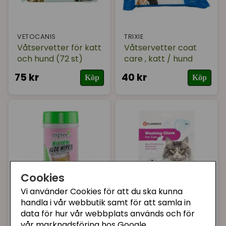
VETOCANIS
TRIXIE
Våtservetter för katt
Våtservetter coat
och hund (72 st)
care , katt / hund
75 kr
40 kr
Köp
Köp
Cookies
Vi använder Cookies för att du ska kunna
handla i vår webbutik samt för att samla in
ESPREE
FLAMINGO PET
data för hur vår webbplats används och för
PRODUCTS
Espree Silky Kitten
vår marknadsföring hos Google.
Tvätthandske för