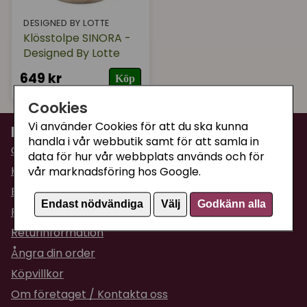
DESIGNED BY LOTTE
Klösstolpe SINORA -
Designed By Lotte
649 kr
Köp
Cookies
Vi använder Cookies för att du ska kunna
Information
handla i vår webbutik samt för att samla in
Om Supercat
data för hur vår webbplats används och för
Kattguiden
vår marknadsföring hos Google.
Butiken i Umeå
Endast nödvändiga
Välj
Godkänn alla
Fraktpriser & leveranser
Returinformation
Ångra din order
Köpvillkor
Om företaget / Kontakta oss