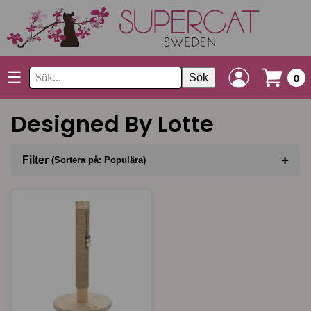
☰
Sök
0
Designed By Lotte
+
Filter
(Sortera på: Populära)
Sortera på
(Populära)