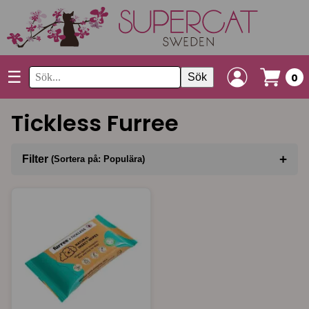
☰
Sök
0
Tickless Furree
+
Filter
(Sortera på: Populära)
Sortera på
(Populära)