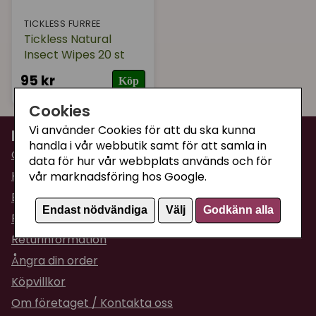
TICKLESS FURREE
Tickless Natural
Insect Wipes 20 st
95 kr
Köp
Cookies
Vi använder Cookies för att du ska kunna
Information
handla i vår webbutik samt för att samla in
Om Supercat
data för hur vår webbplats används och för
Kattguiden
vår marknadsföring hos Google.
Butiken i Umeå
Endast nödvändiga
Välj
Godkänn alla
Fraktpriser & leveranser
Returinformation
Ångra din order
Köpvillkor
Om företaget / Kontakta oss