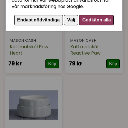
data för hur vår webbplats används och för
vår marknadsföring hos Google.
Endast nödvändiga
Välj
Godkänn alla
MASON CASH
MASON CASH
Kattmatskål Paw
Kattmatskål
Heart
Reactive Paw
79 kr
79 kr
Köp
Köp