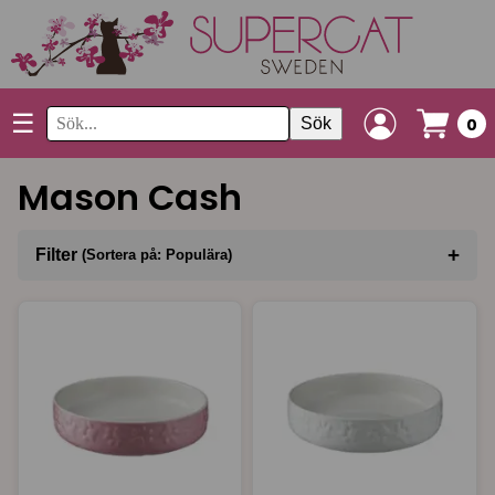
☰
Sök
0
Mason Cash
+
Filter
(Sortera på: Populära)
Sortera på
(Populära)