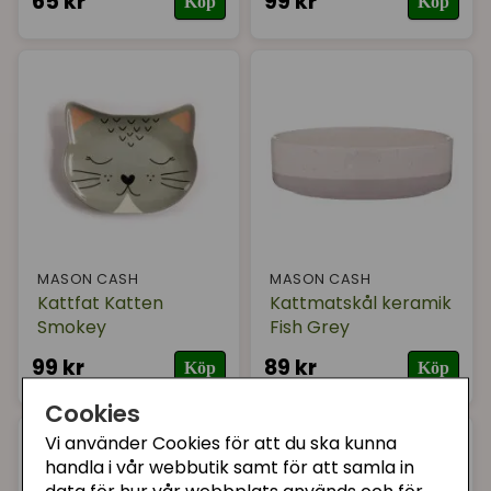
65 kr
99 kr
Köp
Köp
MASON CASH
MASON CASH
Kattfat Katten
Kattmatskål keramik
Smokey
Fish Grey
99 kr
89 kr
Köp
Köp
Cookies
Vi använder Cookies för att du ska kunna
handla i vår webbutik samt för att samla in