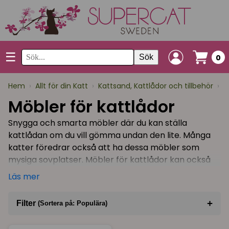
☰
Sök
0
Hem
›
Allt för din Katt
›
Kattsand, Kattlådor och tillbehör
›
M
Möbler för kattlådor
Snygga och smarta möbler där du kan ställa
kattlådan om du vill gömma undan den lite. Många
katter föredrar också att ha dessa möbler som
mysiga sovplatser. Möbler för kattlådor kan också
användas som bolådor för dig som föder upp katter.
Läs mer
Eftersom det går att öppna dörren kommer du lätt
åt att hjälpa till vid förlossning. Den är sedan en
+
Filter
(Sortera på: Populära)
trygg och ombonad plats för din kattfamilj under de
första veckorna.
Sortera på
(Populära)