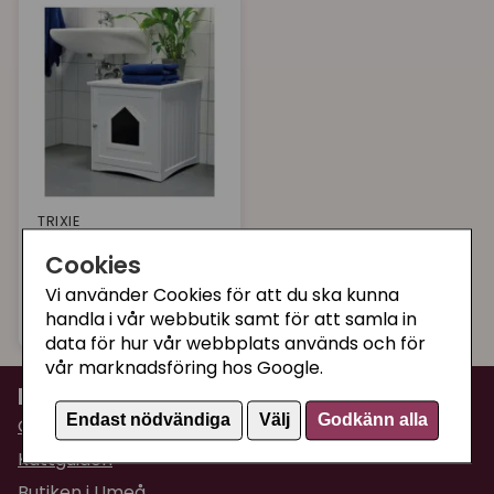
Varumärke
I lager
TRIXIE
Hus för kattlåda
Cookies
Trixie
Vi använder Cookies för att du ska kunna
999 kr
Bevaka
handla i vår webbutik samt för att samla in
data för hur vår webbplats används och för
vår marknadsföring hos Google.
Information
Endast nödvändiga
Välj
Godkänn alla
Om Supercat
Kattguiden
Butiken i Umeå