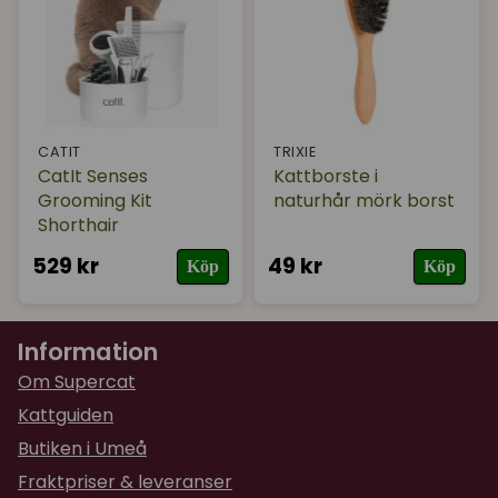
CATIT
TRIXIE
CatIt Senses
Kattborste i
Grooming Kit
naturhår mörk borst
Shorthair
529 kr
49 kr
Köp
Köp
Information
Om Supercat
Kattguiden
Butiken i Umeå
Fraktpriser & leveranser