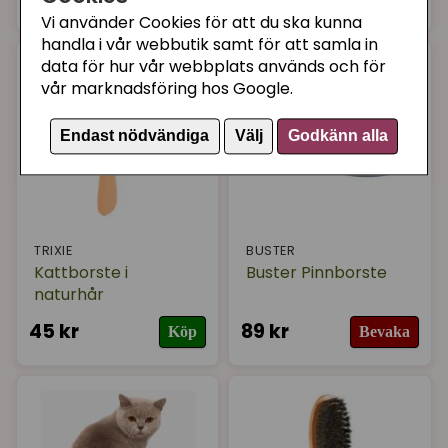
Vi använder Cookies för att du ska kunna
handla i vår webbutik samt för att samla in
data för hur vår webbplats används och för
vår marknadsföring hos Google.
Endast nödvändiga
Välj
Godkänn alla
TRIXIE
BUSTER
Kattborste i
Buster Pinnborste
naturhår
45 kr
89 kr
Köp
Bevaka