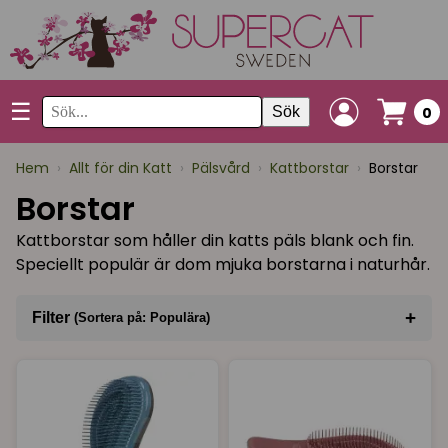
☰
Sök
0
Hem
›
Allt för din Katt
›
Pälsvård
›
Kattborstar
›
Borstar
Borstar
Kattborstar som håller din katts päls blank och fin.
Speciellt populär är dom mjuka borstarna i naturhår.
+
Filter
(Sortera på: Populära)
Sortera på
(Populära)
Varumärke