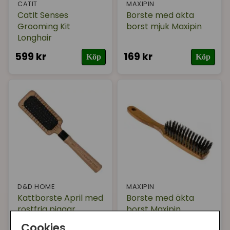
CATIT
MAXIPIN
CatIt Senses
Borste med äkta
Grooming Kit
borst mjuk Maxipin
Longhair
599 kr
169 kr
Köp
Köp
D&D HOME
MAXIPIN
Kattborste April med
Borste med äkta
rostfria piggar
borst Maxipin
Cookies
189 kr
279 kr
Köp
Köp