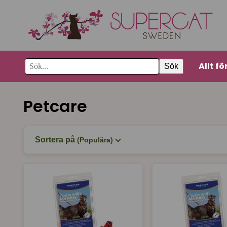
Allt fö
Sök
Petcare
Sortera på
(Populära)