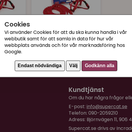
Cookies
PETCARE
Vi använder Cookies för att du ska kunna handla i vår
tty
Come with me Kitty
webbutik samt för att samla in data för hur vår
 Large
kattsele svart - Small
webbplats används och för vår marknadsföring hos
Google.
179 kr
Köp
Köp
Endast nödvändiga
Välj
Godkänn alla
Kundtjänst
Om du har några frågor eller
E-post:
info@supercat.se
Telefon: 090-2059210
Adress: Björnvägen 11, 906
Supercat.se drivs av Incra