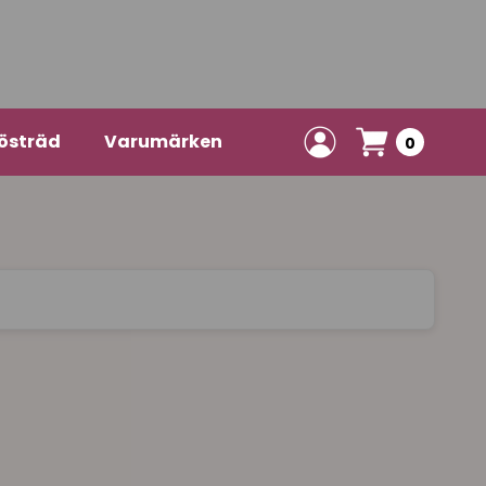
östräd
Varumärken
0