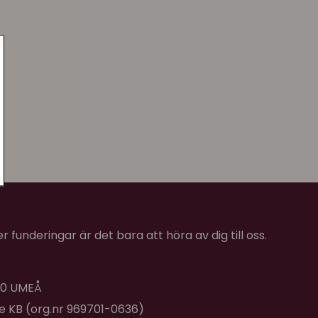
 funderingar är det bara att höra av dig till oss.
 40 UMEÅ
de KB (org.nr 969701-0636)