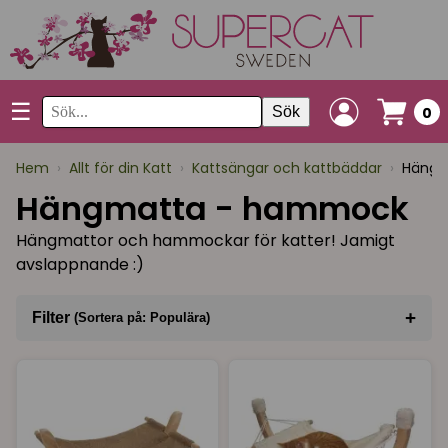
☰
Sök
0
Hem
›
Allt för din Katt
›
Kattsängar och kattbäddar
›
Hängm
Hängmatta - hammock
Hängmattor och hammockar för katter! Jamigt
avslappnande :)
+
Filter
(Sortera på: Populära)
Sortera på
(Populära)
Varumärke