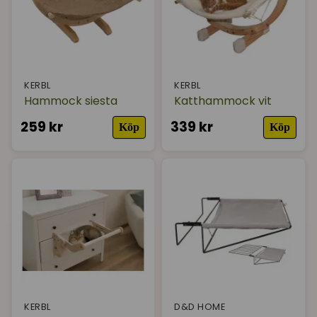
I lager
KERBL
KERBL
Hammock siesta
Katthammock vit
259 kr
339 kr
Köp
Köp
KERBL
D&D HOME