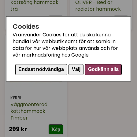
Kattsäng hammock
OLIVER - Bed or
trä
radiator hammock
279 kr
349 kr
Köp
Köp
Cookies
Vi använder Cookies för att du ska kunna
handla i vår webbutik samt för att samla in
data för hur vår webbplats används och för
vår marknadsföring hos Google.
Endast nödvändiga
Välj
Godkänn alla
KERBL
Väggmonterad
katthammock
Timber
299 kr
Köp