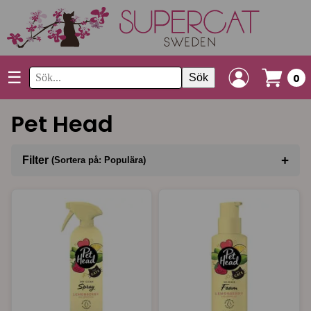
☰
Sök
0
Pet Head
+
Filter
(Sortera på: Populära)
Sortera på
(Populära)