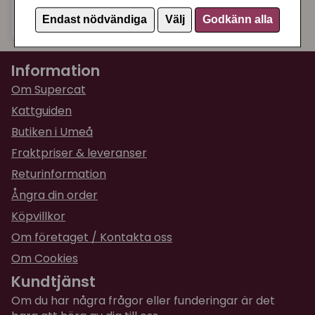
219 kr
Köp
Endast nödvändiga
Välj
Godkänn alla
Information
Om Supercat
Kattguiden
Butiken i Umeå
Fraktpriser & leveranser
Returinformation
Ångra din order
Köpvillkor
Om företaget / Kontakta oss
Om Cookies
Kundtjänst
Om du har några frågor eller funderingar är det