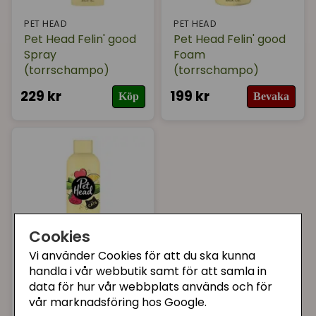
PET HEAD
PET HEAD
Pet Head Felin' good
Pet Head Felin' good
Spray
Foam
(torrschampo)
(torrschampo)
229 kr
199 kr
Köp
Bevaka
Cookies
Vi använder Cookies för att du ska kunna
handla i vår webbutik samt för att samla in
PET HEAD
data för hur vår webbplats används och för
Pet Head Felin' good
vår marknadsföring hos Google.
Shampoo