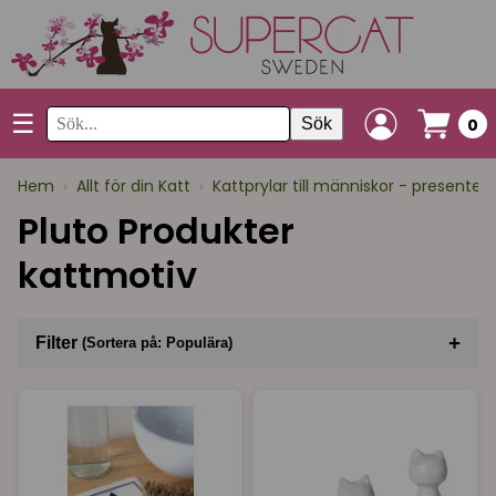
☰
Sök
0
Hem
›
Allt för din Katt
›
Kattprylar till människor - presenter
Pluto Produkter
kattmotiv
+
Filter
(Sortera på: Populära)
Sortera på
(Populära)
Varumärke
I lager