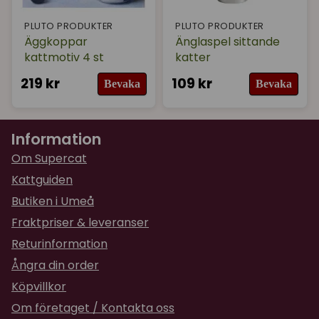
PLUTO PRODUKTER
PLUTO PRODUKTER
Äggkoppar
Änglaspel sittande
kattmotiv 4 st
katter
219 kr
109 kr
Bevaka
Bevaka
Information
Om Supercat
Kattguiden
Butiken i Umeå
Fraktpriser & leveranser
Returinformation
Ångra din order
Köpvillkor
Om företaget / Kontakta oss