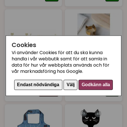
Cookies
Vi använder Cookies för att du ska kunna
handla i vår webbutik samt för att samla in
data för hur vår webbplats används och för
PLUTO PRODUKTER
PLUTO PRODUKTER
vår marknadsföring hos Google.
Glasmarkör
Kakform katt guldig
kattmotiv
Endast nödvändiga
Välj
Godkänn alla
149 kr
39 kr
Bevaka
Köp