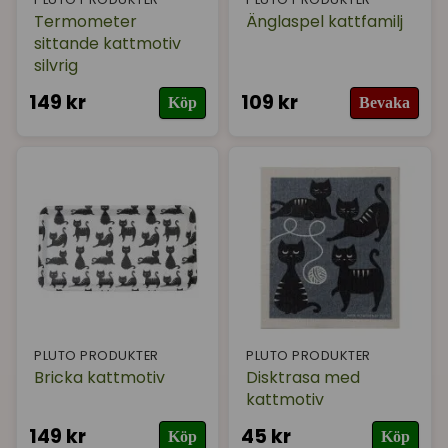
Termometer
Änglaspel kattfamilj
sittande kattmotiv
silvrig
149 kr
109 kr
Köp
Bevaka
PLUTO PRODUKTER
PLUTO PRODUKTER
Bricka kattmotiv
Disktrasa med
kattmotiv
149 kr
45 kr
Köp
Köp