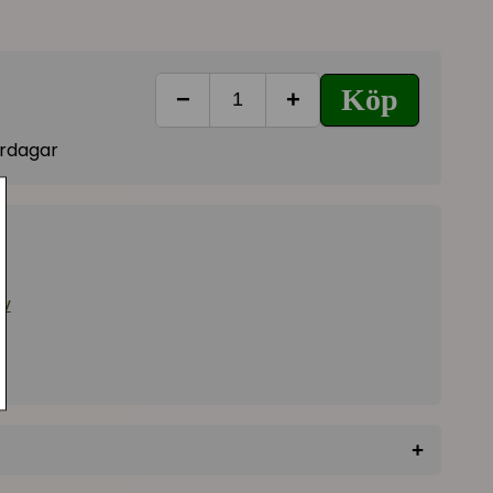
Köp
−
+
vardagar
iv
+