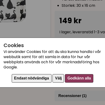
Storlek: 30 x 16 cm
149 kr
I lager, leveranstid 1-3 
Cookies
Kategorier:
Vi använder Cookies för att du ska kunna handla i vår
webbutik samt för att samla in data för hur vår
Brickor kattmotiv
webbplats används och för vår marknadsföring hos
Pluto Produkter kattmot
Google.
Till köket
Artikelnummer:
BR413F
Endast nödvändiga
Välj
Godkänn alla
Recensioner (1)