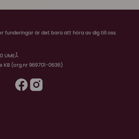
★
★
★
★
★
lskare!
 funderingar är det bara att höra av dig till oss.
 40 UMEÅ
de KB (org.nr 969701-0636)