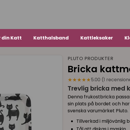
r din Katt
Katthalsband
Kattleksaker
Kl
PLUTO PRODUKTER
Bricka kattm
★★★★★
5.00 (1 recension
Trevlig bricka med 
Denna frukostbricka passar 
sin plats på bordet och har
svenska varumärket Pluto.
Tillverkad i miljövänli
Tål att diskas i maskin.