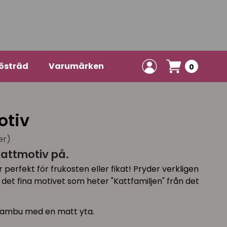
östräd
Varumärken
0
otiv
er)
kattmotiv på.
perfekt för frukosten eller fikat! Pryder verkligen
 det fina motivet som heter "Kattfamiljen" från det
g bambu med en matt yta.