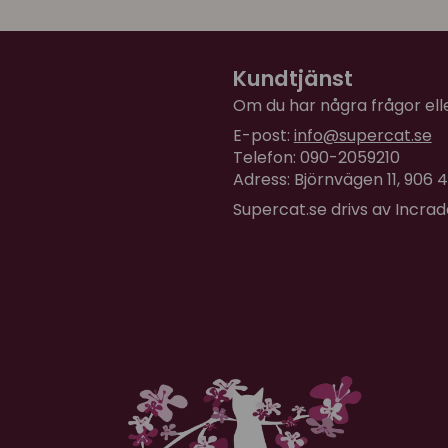
Gunilla
för 9 månader sedan
Trevlig ”fikabricka” f kattä
Kundtjänst
Om du har några frågor eller
E-post:
info@supercat.se
Telefon: 090-2059210
Adress: Björnvägen 11, 906
Supercat.se drivs av Incra