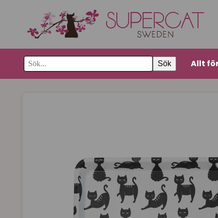
Allt fö
Sök