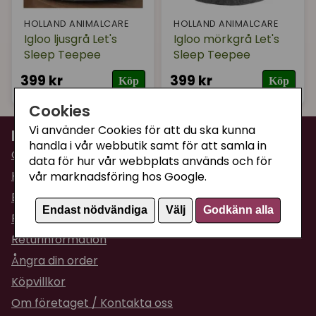
HOLLAND ANIMALCARE
HOLLAND ANIMALCARE
Igloo ljusgrå Let's
Igloo mörkgrå Let's
Sleep Teepee
Sleep Teepee
399 kr
399 kr
Köp
Köp
Cookies
Vi använder Cookies för att du ska kunna
Information
handla i vår webbutik samt för att samla in
Om Supercat
data för hur vår webbplats används och för
Kattguiden
vår marknadsföring hos Google.
Butiken i Umeå
Endast nödvändiga
Välj
Godkänn alla
Fraktpriser & leveranser
Returinformation
Ångra din order
Köpvillkor
Om företaget / Kontakta oss