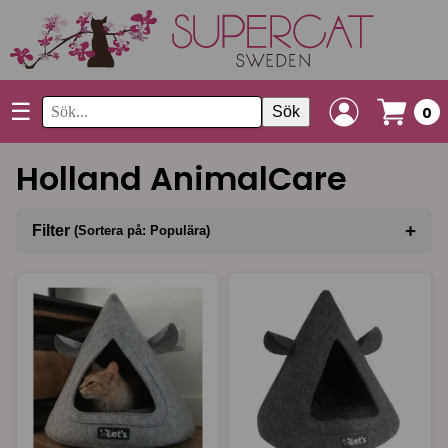
☰
Sök
0
Holland AnimalCare
+
Filter
(Sortera på: Populära)
Sortera på
(Populära)