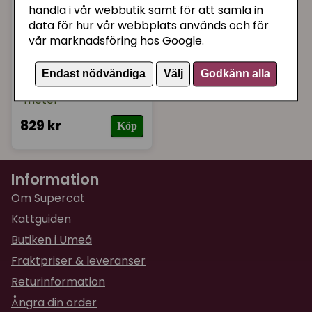
handla i vår webbutik samt för att samla in
data för hur vår webbplats används och för
vår marknadsföring hos Google.
TRIXIE
Balkongnät
Endast nödvändiga
Välj
Godkänn alla
"Bitsäkert wired" 8 x 3
meter
829 kr
Köp
Information
Om Supercat
Kattguiden
Butiken i Umeå
Fraktpriser & leveranser
Returinformation
Ångra din order