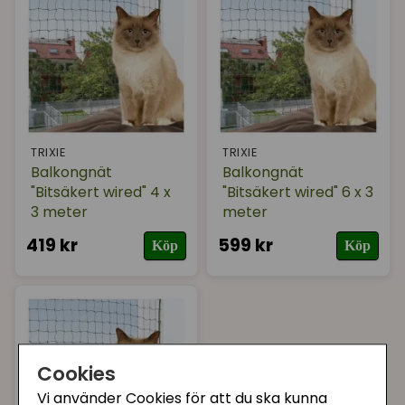
Varumärke
I lager
TRIXIE
TRIXIE
Balkongnät
Balkongnät
"Bitsäkert wired" 4 x
"Bitsäkert wired" 6 x 3
3 meter
meter
419 kr
599 kr
Köp
Köp
Cookies
Vi använder Cookies för att du ska kunna