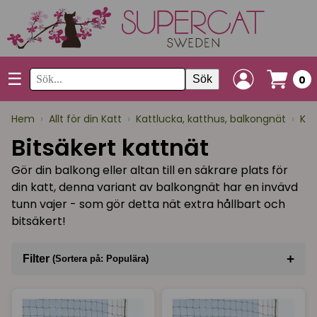
☰
Sök
0
Hem
›
Allt för din Katt
›
Kattlucka, katthus, balkongnät
›
Kat
Bitsäkert kattnät
Gör din balkong eller altan till en säkrare plats för
din katt, denna variant av balkongnät har en invävd
tunn vajer - som gör detta nät extra hållbart och
bitsäkert!
+
Filter
(Sortera på: Populära)
Sortera på
(Populära)