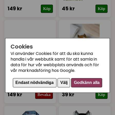
149 kr
45 kr
Köp
Köp
Cookies
Vi använder Cookies för att du ska kunna
handla i vår webbutik samt för att samla in
data för hur vår webbplats används och för
vår marknadsföring hos Google.
PLUTO PRODUKTER
PLUTO PRODUKTER
Glasmarkör
Kakform katt guldig
Endast nödvändiga
Välj
Godkänn alla
kattmotiv
149 kr
39 kr
Bevaka
Köp