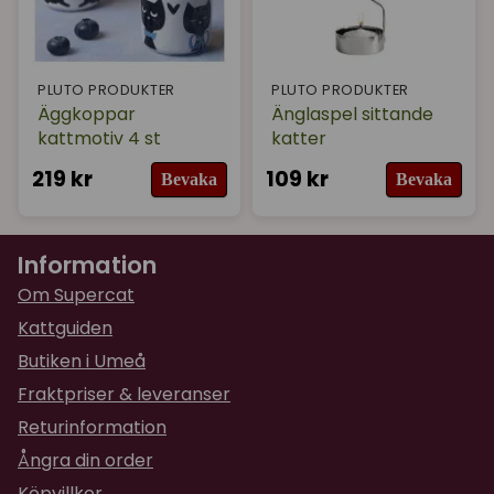
PLUTO PRODUKTER
PLUTO PRODUKTER
Äggkoppar
Änglaspel sittande
kattmotiv 4 st
katter
219 kr
109 kr
Bevaka
Bevaka
Information
Om Supercat
Kattguiden
Butiken i Umeå
Fraktpriser & leveranser
Returinformation
Ångra din order
Köpvillkor