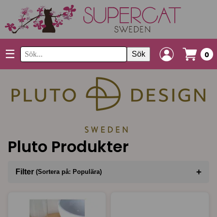
☰
Sök
0
Pluto Produkter
+
Filter
(Sortera på: Populära)
Sortera på
(Populära)