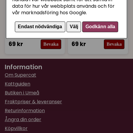
data för hur vår webbplats används och för
vår marknadsföring hos Google.
Fågel med ljud Fly
Fågel med ljud Knock
Endast nödvändiga
Välj
Godkänn alla
Over röd
Knock svart
69 kr
69 kr
Bevaka
Bevaka
Information
Om Supercat
Kattguiden
Butiken i Umeå
Fraktpriser & leveranser
Returinformation
Ångra din order
Köpvillkor