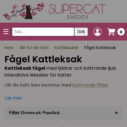
☰
Sök
0
Hem
›
Allt för din Katt
›
Kattleksaker
›
Fågel Kattleksak
Fågel Kattleksak
Kattleksak fågel
med fjädrar och kvittrande ljud,
interaktiva leksaker för katter.
Låt din katt leka inomhus med
kvittrande fågel
leksaker
.
Läs mer
Här finner du även den superpopulära vippan
DaBird. Den har speciella fjädrar som är knutna på
+
Filter
(Sortera på: Populära)
ett visst sätt - det gör att när du drar denna
fjädervippa genom luften så kommer
Sortera på
(Populära)