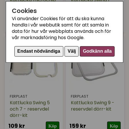
Petsafe - svänglucka
och 3 - reservdel
Cookies
reservdel
dörr-kit
Vi använder Cookies för att du ska kunna
299 kr
109 kr
Köp
Bevaka
handla i vår webbutik samt för att samla in
data för hur vår webbplats används och för
vår marknadsföring hos Google.
Endast nödvändiga
Välj
Godkänn alla
FERPLAST
FERPLAST
Kattlucka Swing 5
Kattlucka Swing 9 -
och 7 - reservdel
reservdel dörr-kit
dörr-kit
109 kr
159 kr
Köp
Köp