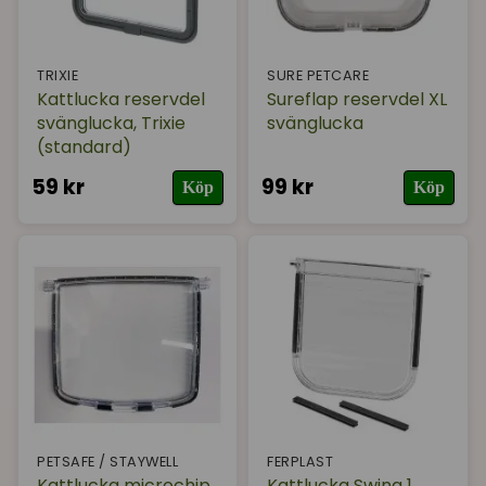
TRIXIE
SURE PETCARE
Kattlucka reservdel
Sureflap reservdel XL
svänglucka, Trixie
svänglucka
(standard)
59 kr
99 kr
Köp
Köp
PETSAFE / STAYWELL
FERPLAST
Kattlucka microchip
Kattlucka Swing 1