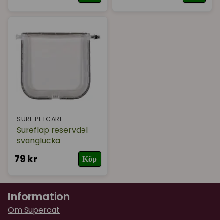
SURE PETCARE
Sureflap reservdel
svänglucka
79 kr
Köp
Information
Om Supercat