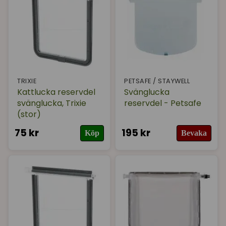
I lager
TRIXIE
PETSAFE / STAYWELL
Kattlucka reservdel
Svänglucka
svänglucka, Trixie
reservdel - Petsafe
(stor)
75 kr
195 kr
Köp
Bevaka