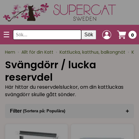
☰
Sök
0
Hem
›
Allt för din Katt
›
Kattlucka, katthus, balkongnät
›
Kat
Svängdörr / lucka
reservdel
Här hittar du reservdelsluckor, om din kattluckas
svängdörr skulle gått sönder.
+
Filter
(Sortera på: Populära)
Sortera på
(Populära)
Varumärke