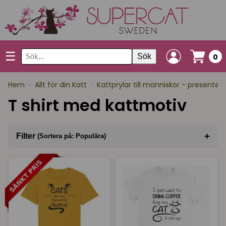
☰
Sök
0
Hem
›
Allt för din Katt
›
Kattprylar till människor - presenter
T shirt med kattmotiv
+
Filter
(Sortera på: Populära)
Sortera på
(Populära)
Varumärke
I lager