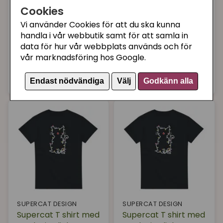
Cookies
Vi använder Cookies för att du ska kunna
SUPERCAT DESIGN
SUPERCAT DESIGN
handla i vår webbutik samt för att samla in
Supercat T shirt med
Supercat T shirt med
data för hur vår webbplats används och för
tryck Kittylights
tryck Kittylights
vår marknadsföring hos Google.
svart - Large
svart - Medium
299 kr
299 kr
Bevaka
Bevaka
Endast nödvändiga
Välj
Godkänn alla
SUPERCAT DESIGN
SUPERCAT DESIGN
Supercat T shirt med
Supercat T shirt med