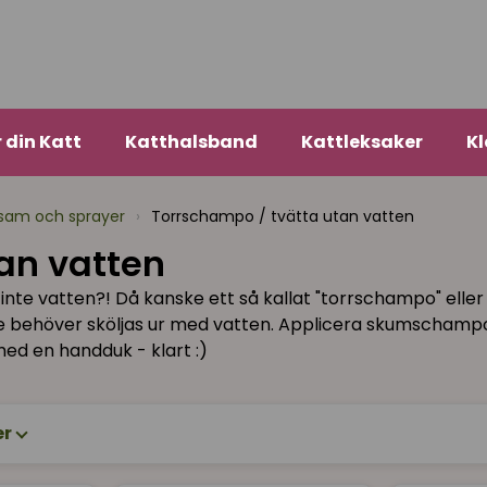
r din Katt
Katthalsband
Kattleksaker
Kl
sam och sprayer
›
Torrschampo / tvätta utan vatten
an vatten
 inte vatten?! Då kanske ett så kallat "torrschampo" eller
te behöver sköljas ur med vatten. Applicera skumschamp
ed en handduk - klart :)
er