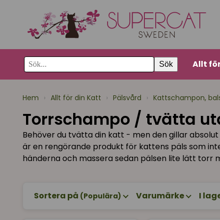
Allt fö
Sök
Hem
›
Allt för din Katt
›
Pälsvård
›
Kattschampon, bal
Torrschampo / tvätta ut
Behöver du tvätta din katt - men den gillar absolut
är en rengörande produkt för kattens päls som in
händerna och massera sedan pälsen lite lätt torr m
Sortera på
Varumärke
I lag
(Populära)