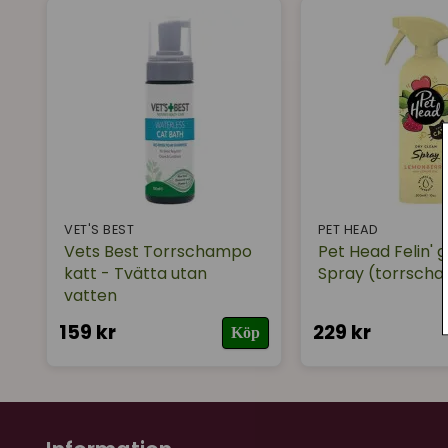
VET'S BEST
PET HEAD
Vets Best Torrschampo
Pet Head Felin' 
katt - Tvätta utan
Spray (torrsch
vatten
159 kr
229 kr
Köp