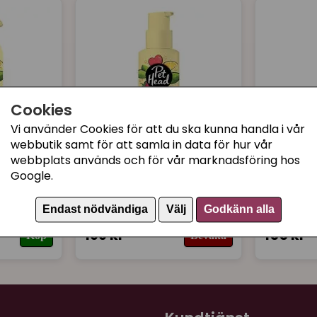
Cookies
Vi använder Cookies för att du ska kunna handla i vår
webbutik samt för att samla in data för hur vår
webbplats används och för vår marknadsföring hos
PET HEAD
PET REMED
Google.
good
Pet Head Felin' good
PetRem
ampo)
Foam (torrschampo)
torrsch
Endast nödvändiga
Välj
Godkänn alla
199 kr
155 kr
Köp
Bevaka