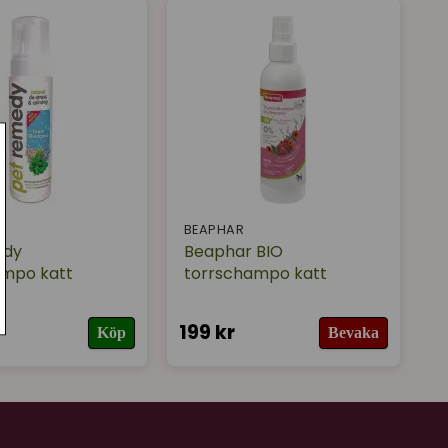
Y
BEAPHAR
edy
Beaphar BIO
ampo katt
torrschampo katt
199 kr
Köp
Bevaka