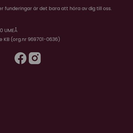
 funderingar är det bara att höra av dig till oss.
 40 UMEÅ
de KB (org.nr 969701-0636)