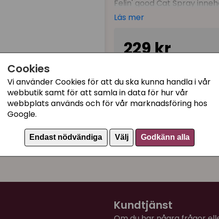
Felin' good Cat Spray inneh
närande och deodoriseran
Läs mer
alla typer av kattpälsar! Ti
medan vegetabiliskt prote
229 kr
egenskaper för pälsstrået.
Cookies
Används såhär:
I lager, leveranstid 1-3 
Spraya på torr päls, låt to
Vi använder Cookies för att du ska kunna handla i vår
en fantastisk ren päls. Inge
webbutik samt för att samla in data för hur vår
webbplats används och för vår marknadsföring hos
Strawberry Lemonade ger en
Kategorier:
Google.
sommaren året runt.
Torrschampo / tvätta u
Fri från parabener och fä
Endast nödvändiga
Välj
Godkänn alla
Artikelnummer:
K90733
Storlek
: 300 ml
Kundtjänst
Om du har några frågor eller