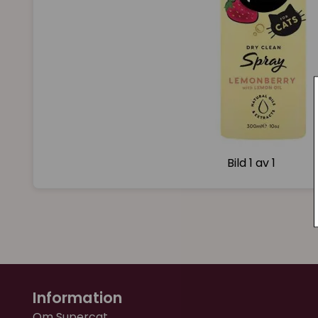
Bild
1 av 1
Information
Om Supercat