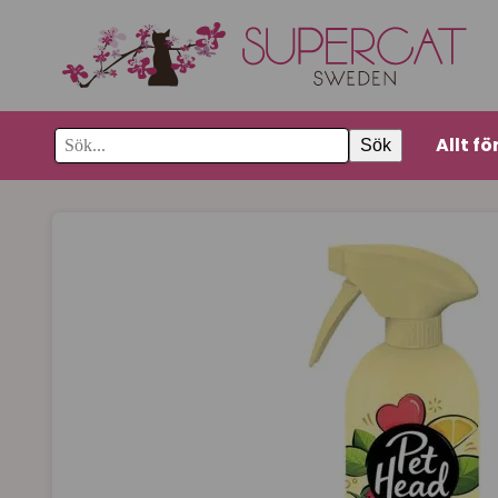
Allt fö
Sök