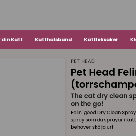
r din Katt
Katthalsband
Kattleksaker
Kl
PET HEAD
Pet Head Fel
(torrschamp
The cat dry clean sp
on the go!
Felin' good Dry Clean Spray
spray som du sprayar i kat
behöver skölja ur!