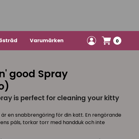
östräd
Varumärken
0
in' good Spray
o)
ray is perfect for cleaning your kitty
 är en snabbrengöring för din katt. En rengörande
tens päls, torkar torr med handduk och inte