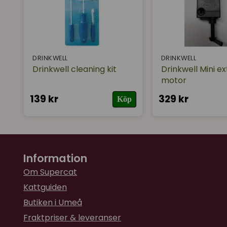
DRINKWELL
DRINKWELL
Drinkwell cleaning kit
Drinkwell Mini ex
motor
139 kr
329 kr
Köp
Information
Om Supercat
Kattguiden
Butiken i Umeå
Fraktpriser & leveranser