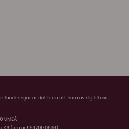
 funderingar är det bara att höra av dig till oss.
 40 UMEÅ
de KB (org.nr 969701-0636)