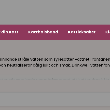
r din Katt
Katthalsband
Kattleksaker
Kl
 rinnande stråle vatten som syresätter vattnet i fontänen
 och neutraliserar dålig lukt och smak. Drinkwell vattenfon
eterinär som hade uppmärksammat att katter drack för li