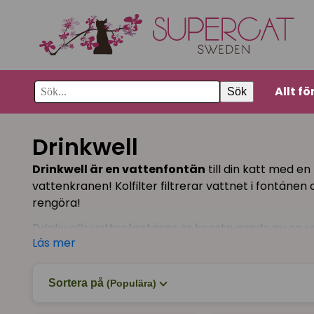
Allt fö
Sök
Drinkwell
Drinkwell är en vattenfontän
till din katt med en
vattenkranen! Kolfilter filtrerar vattnet i fontänen
rengöra!
Drinkwells vattenfontäner är konstruerade av en v
Läs mer
katten till att dricka mer!
Sortera på
(Populära)