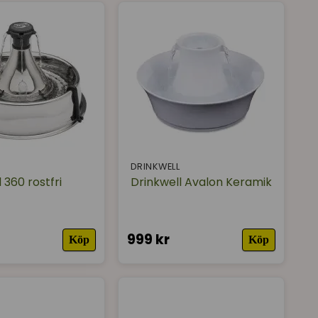
DRINKWELL
 360 rostfri
Drinkwell Avalon Keramik
999 kr
Köp
Köp