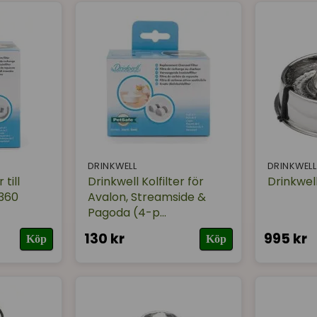
DRINKWELL
DRINKWELL
 till
Drinkwell Kolfilter för
Drinkwell
 360
Avalon, Streamside &
Pagoda (4-p...
130 kr
995 kr
Köp
Köp