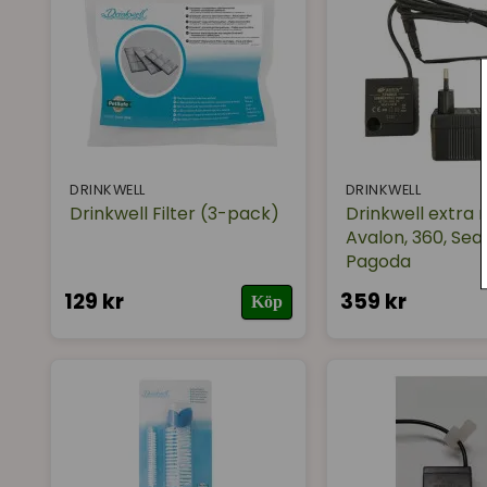
DRINKWELL
DRINKWELL
Drinkwell Filter (3-pack)
Drinkwell extra
Avalon, 360, Seas
Pagoda
129 kr
359 kr
Köp