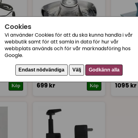
Cookies
Vi använder Cookies för att du ska kunna handla i vår
webbutik samt för att samla in data för hur vår
webbplats används och för vår marknadsföring hos
DRINKWELL
DRINKWELL
Google.
 motor
Drinkwell Seaside Rostfri
Drinkwel
ide,
vattenfontän
Pagoda H
Endast nödvändiga
Välj
Godkänn alla
699 kr
1095 kr
Köp
Köp