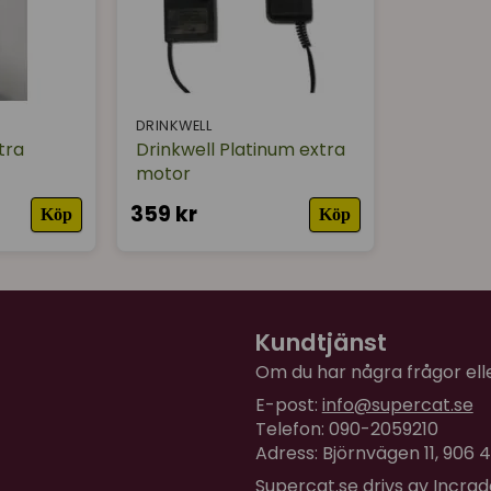
DRINKWELL
tra
Drinkwell Platinum extra
motor
359 kr
Köp
Köp
Kundtjänst
Om du har några frågor eller
E-post:
info@supercat.se
Telefon: 090-2059210
Adress: Björnvägen 11, 906
Supercat.se drivs av Incra