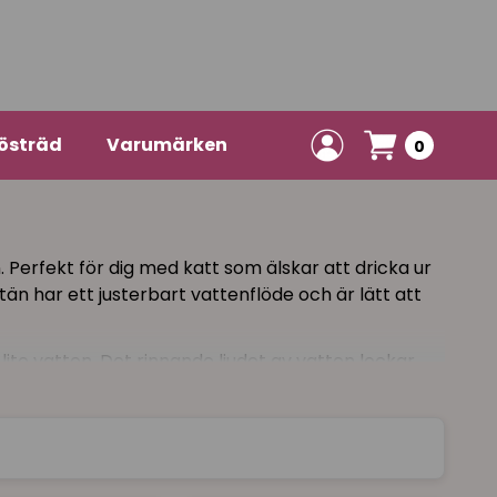
östräd
Varumärken
0
. Perfekt för dig med katt som älskar att dricka ur
tän har ett justerbart vattenflöde och är lätt att
te vatten. Det rinnande ljudet av vatten lockar