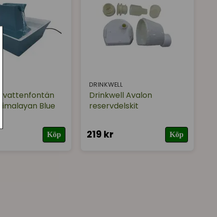
DRINKWELL
l vattenfontän
Drinkwell Avalon
imalayan Blue
reservdelskit
219 kr
Köp
Köp