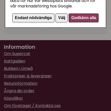
data för hur vår webbplats används och för
vår marknadsföring hos Google.
Kategorier:
Endast nödvändiga
Välj
Godkänn alla
Motor / pump reservdel
Artikelnummer:
785.0492
Information
Om Supercat
Kattguiden
Butiken i Umeå
Fraktpriser & leveranser
Returinformation
Ångra din order
Köpvillkor
Om företaget / Kontakta oss