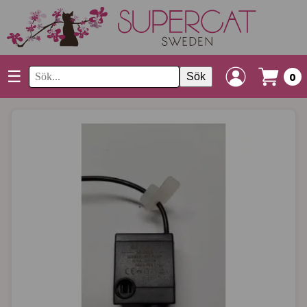
☰
Sök
0