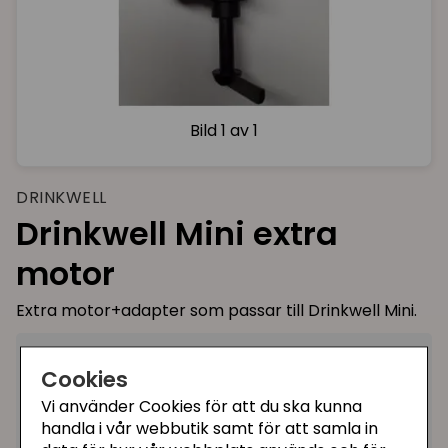
Bild
1 av 1
DRINKWELL
Drinkwell Mini extra
motor
Extra motor+adapter som passar till Drinkwell Mini.
329 kr
Köp
Cookies
−
+
Vi använder Cookies för att du ska kunna
Ej i lager, leveranstid 10-30 vardagar
handla i vår webbutik samt för att samla in