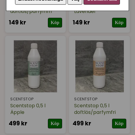
Scentstop 100 ml
Scentstop 100 ml
doftlös/parfymfri
Lavendel
149 kr
149 kr
Köp
Köp
SCENTSTOP
SCENTSTOP
Scentstop 0,5 l
Scentstop 0,5 l
Äpple
doftlös/parfymfri
499 kr
499 kr
Köp
Köp