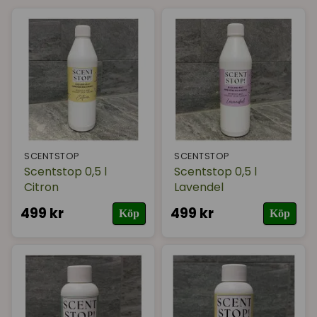
Sortera på
(Populära)
Varumärke
I lager
SCENTSTOP
SCENTSTOP
Scentstop 0,5 l
Scentstop 0,5 l
Citron
Lavendel
499 kr
499 kr
Köp
Köp