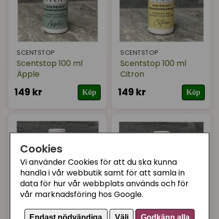
SCENTSTOP
SCENTSTOP
Scentstop 100 ml
Scentstop 100 ml
Äpple
Citron
149 kr
149 kr
Köp
Köp
Cookies
Vi använder Cookies för att du ska kunna
handla i vår webbutik samt för att samla in
data för hur vår webbplats används och för
vår marknadsföring hos Google.
SCENTSTOP
SCENTSTOP
Endast nödvändiga
Välj
Godkänn alla