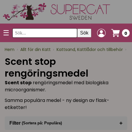
☰
Sök
0
Hem
›
Allt för din Katt
›
Kattsand, Kattlådor och tillbehör
›
S
Scent stop
rengöringsmedel
Scent stop
rengöringsmedel med biologiska
microorganismer.
Samma populära medel - ny design av flask-
etiketter!
+
Filter
(Sortera på: Populära)