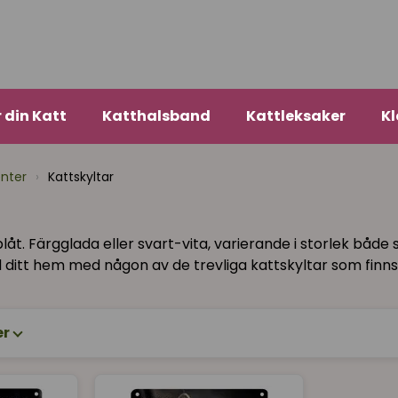
r din Katt
Katthalsband
Kattleksaker
Kl
enter
›
Kattskyltar
låt. Färgglada eller svart-vita, varierande i storlek både 
d ditt hem med någon av de trevliga kattskyltar som finns i
er