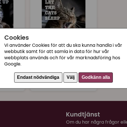
Cookies
Vi använder Cookies för att du ska kunna handla i vår
webbutik samt för att samla in data för hur vår
webbplats används och för vår marknadsföring hos
D&D HOME
Google.
pick up
Kattskylt "Let the cats
sleep"
Endast nödvändiga
Välj
Godkänn alla
99 kr
Köp
Köp
Kundtjänst
Om du har några frågor eller