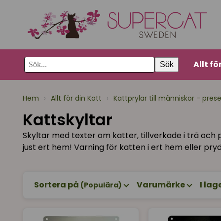
Allt fö
Sök
Hem
›
Allt för din Katt
›
Kattprylar till människor - pres
Kattskyltar
Skyltar med texter om katter, tillverkade i trä och p
just ert hem! Varning för katten i ert hem eller pry
Sortera på
Varumärke
I lag
(Populära)