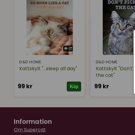
D&D HOME
D&D HOME
Kattskylt "...sleep all day"
Kattskylt "Don't 
the cat"
99 kr
99 kr
Köp
Information
Om Supercat