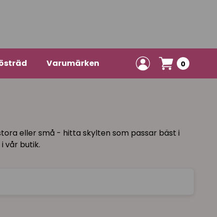
östräd
Varumärken
0
stora eller små - hitta skylten som passar bäst i
 vår butik.