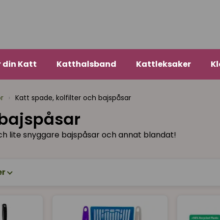
r din Katt
Katthalsband
Kattleksaker
Kl
ör
›
Katt spade, kolfilter och bajspåsar
h bajspåsar
vel och lite snyggare bajspåsar och annat blandat!
er