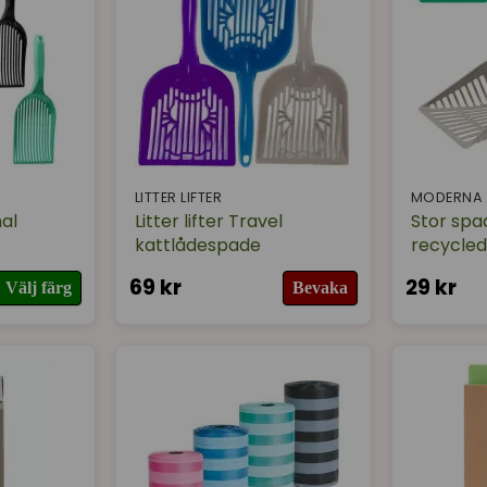
LITTER LIFTER
MODERNA
nal
Litter lifter Travel
Stor spa
kattlådespade
recycled
69 kr
29 kr
Välj färg
Bevaka