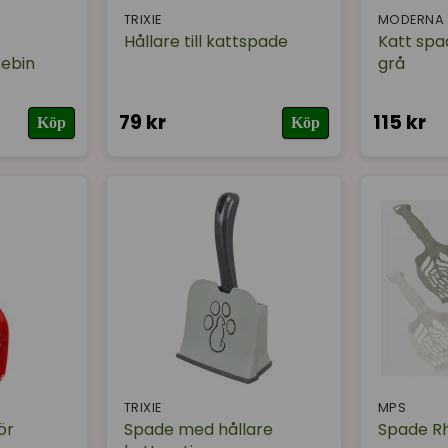
TRIXIE
MODERNA
Hållare till kattspade
Katt spa
ebin
grå
79 kr
115 kr
Köp
Köp
TRIXIE
MPS
ör
Spade med hållare
Spade R