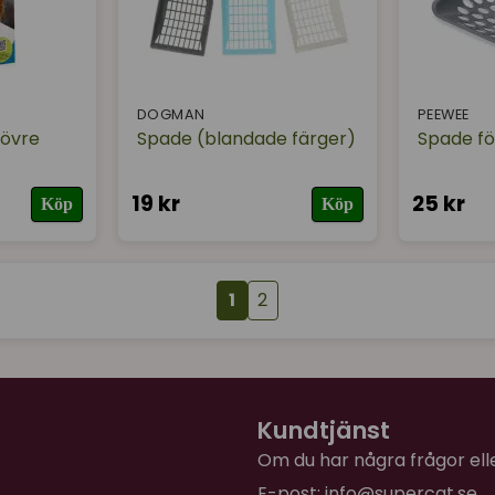
DOGMAN
PEEWEE
(övre
Spade (blandade färger)
Spade fö
19 kr
25 kr
Köp
Köp
1
2
Kundtjänst
Om du har några frågor eller
E-post:
info@supercat.se