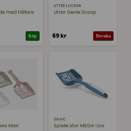
LITTER LOCKER
de med hållare
Litter Genie Scoop
69 kr
Köp
Bevaka
SAVIC
hea Maxi
Spade stor MEGA-Loo