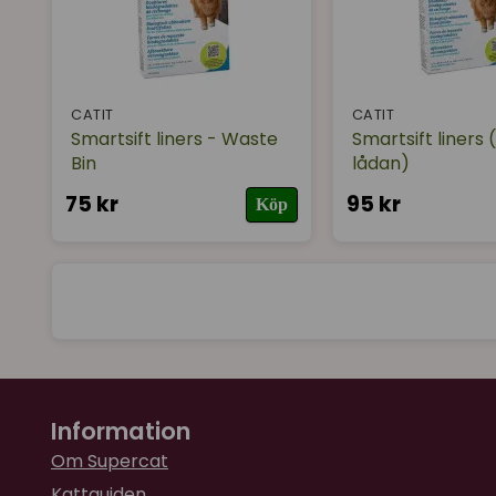
CATIT
CATIT
Smartsift liners - Waste
Smartsift liners 
Bin
lådan)
75 kr
95 kr
Köp
Information
Om Supercat
Kattguiden