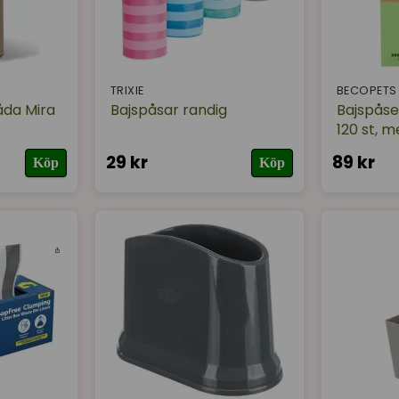
TRIXIE
BECOPETS
låda Mira
Bajspåsar randig
Bajspåse
120 st, 
29 kr
89 kr
Köp
Köp