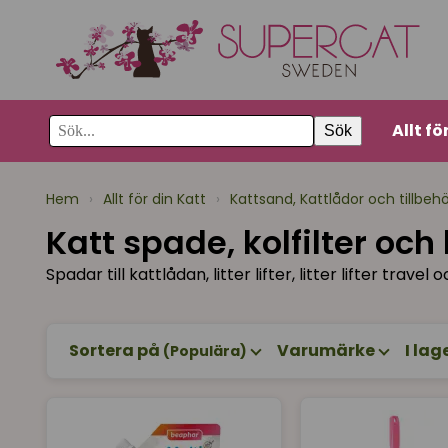
Allt fö
Sök
Hem
›
Allt för din Katt
›
Kattsand, Kattlådor och tillbeh
Katt spade, kolfilter oc
Spadar till kattlådan, litter lifter, litter lifter tra
Sortera på
Varumärke
I lag
(Populära)