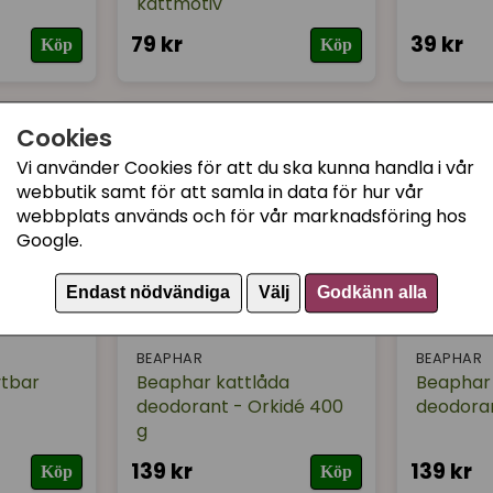
kattmotiv
79 kr
39 kr
Köp
Köp
Cookies
Vi använder Cookies för att du ska kunna handla i vår
webbutik samt för att samla in data för hur vår
webbplats används och för vår marknadsföring hos
Google.
Endast nödvändiga
Välj
Godkänn alla
BEAPHAR
BEAPHAR
ytbar
Beaphar kattlåda
Beaphar 
deodorant - Orkidé 400
deodoran
g
139 kr
139 kr
Köp
Köp