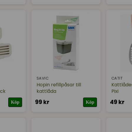
SAVIC
CATIT
Hopin refillpåsar till
Kattlåde
ack
kattlåda
Pixi
99 kr
49 kr
Köp
Köp