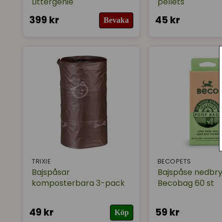
Littergenie
pellets
399 kr
45 kr
Bevaka
TRIXIE
BECOPETS
Bajspåsar
Bajspåse nedbr
komposterbara 3-pack
Becobag 60 st
49 kr
59 kr
Köp