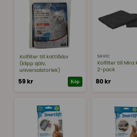
Kolfilter till kattlådor
SAVIC
Kolfilter till Mira
(klipp själv,
2-pack
universalstorlek)
59 kr
80 kr
Köp