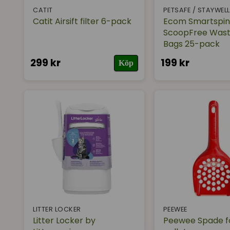
CATIT
PETSAFE / STAYWELL
Catit Airsift filter 6-pack
Ecom Smartspin
ScoopFree Wast
Bags 25-pack
299 kr
199 kr
Köp
LITTER LOCKER
PEEWEE
Litter Locker by
Peewee Spade f