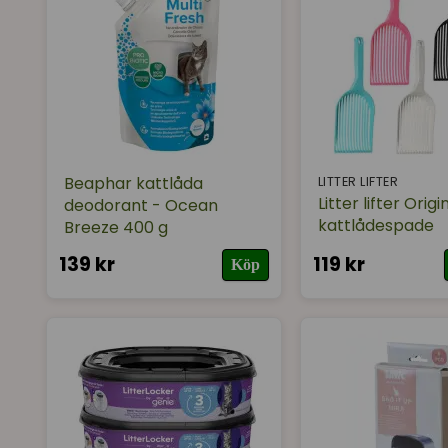
Beaphar kattlåda
LITTER LIFTER
Litter lifter Origi
deodorant - Ocean
kattlådespade
Breeze 400 g
139 kr
119 kr
Köp