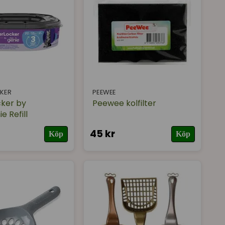
CKER
PEEWEE
cker by
Peewee kolfilter
e Refill
45 kr
Köp
Köp