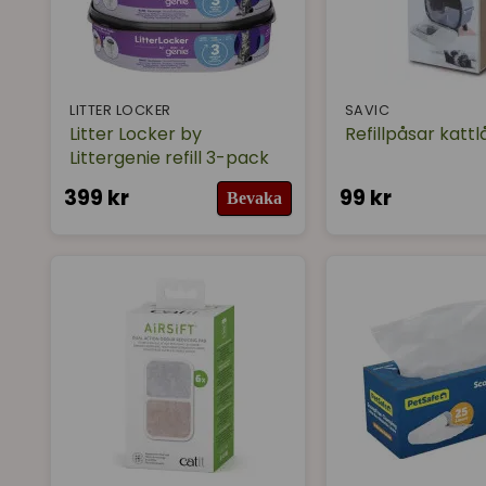
LITTER LOCKER
SAVIC
Litter Locker by
Refillpåsar katt
Littergenie refill 3-pack
399 kr
99 kr
Bevaka