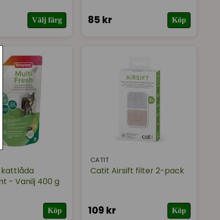
85 kr
Välj färg
Köp
CATIT
kattlåda
Catit Airsift filter 2-pack
t - Vanilj 400 g
109 kr
Köp
Köp