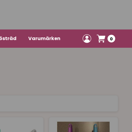
östräd
Varumärken
0