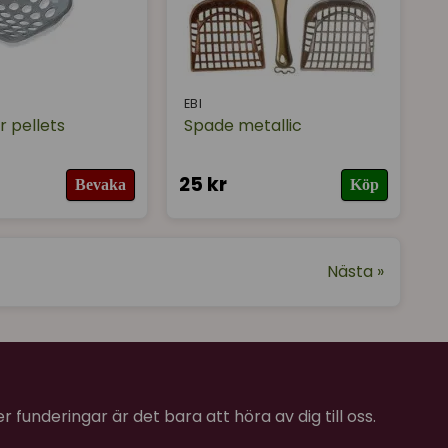
EBI
r pellets
Spade metallic
25 kr
Bevaka
Köp
Nästa »
 funderingar är det bara att höra av dig till oss.