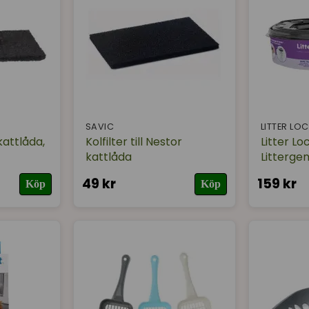
SAVIC
LITTER LO
 kattlåda,
Kolfilter till Nestor
Litter Lo
kattlåda
Littergeni
49 kr
159 kr
Köp
Köp