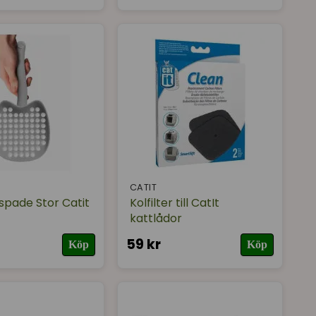
CATIT
spade Stor Catit
Kolfilter till CatIt
kattlådor
59 kr
Köp
Köp