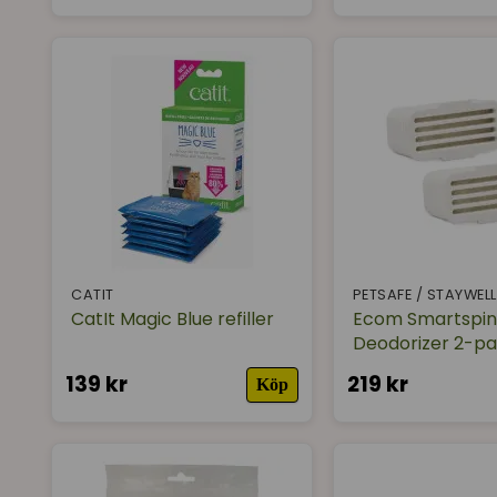
CATIT
PETSAFE / STAYWELL
CatIt Magic Blue refiller
Ecom Smartspin
Deodorizer 2-p
139 kr
219 kr
Köp