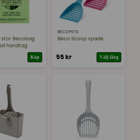
BECOPETS
 stor Becobag
Beco Scoop spade
med handtag
55 kr
Köp
Välj färg