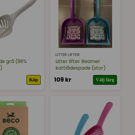
LITTER LIFTER
de grå (98%
Litter lifter Beamer
)
kattlådespade (stor)
109 kr
Köp
Välj färg