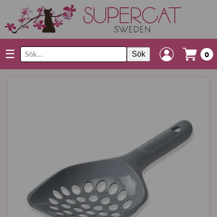
☰
Sök
0