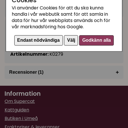
Cookies
Vi använder Cookies för att du ska kunna
Tillfälligt slut
handla i vår webbutik samt för att samla in
data för hur vår webbplats används och för
vår marknadsföring hos Google.
Kategorier:
Katt spade, kolfilter och bajspåsar
Endast nödvändiga
Välj
Godkänn alla
PeeWee kattlådor
Artikelnummer:
K0279
+
Recensioner (1)
★
★
★
★
★
Lena
Information
för 2 år sedan
Om Supercat
Kattguiden
Butiken i Umeå
Fraktpriser & leveranser