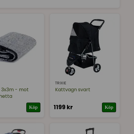
TRIXIE
k 3x3m - mot
Kattvagn svart
hetta
1199 kr
Köp
Köp