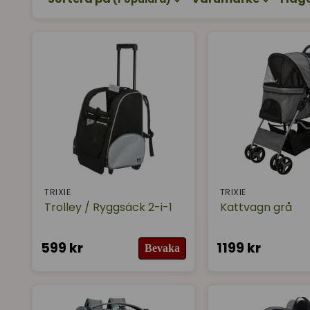
TRIXIE
TRIXIE
Trolley / Ryggsäck 2-i-1
Kattvagn grå
599 kr
1199 kr
Bevaka