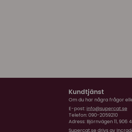
Kundtjänst
Om du har några frågor eller
E-post:
info@supercat.se
Telefon: 090-2059210
Adress: Björnvägen 11, 906
Supercat.se drivs av Incra