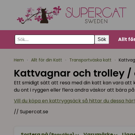
Allt fö
Sök
Hem
›
Allt för din Katt
›
Transportväska katt
›
Kattvag
Kattvagnar och trolley 
Ett smidigt sätt att resa med din katt kan vara at
du ont i ryggen eller flera andra väskor att bära på 
Vill du köpa en kattryggsäck så hittar du dessa här!
// Supercat.se
Sortera på
Varumärke
I lag
(Populära)