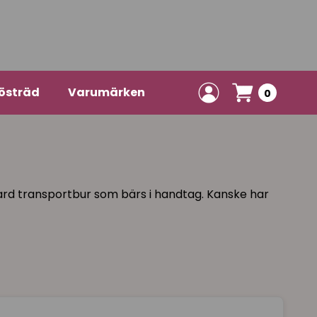
östräd
Varumärken
0
ndard transportbur som bärs i handtag. Kanske har