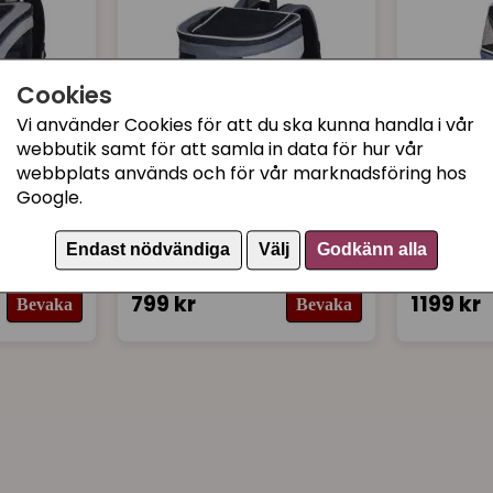
Cookies
Vi använder Cookies för att du ska kunna handla i vår
webbutik samt för att samla in data för hur vår
webbplats används och för vår marknadsföring hos
Google.
NOBBY
DUVO PLU
Ryggsäck Plata för katt
Sulky / 
Endast nödvändiga
Välj
Godkänn alla
ati 2-i-1
och hund (grå)
799 kr
1199 kr
Bevaka
Bevaka