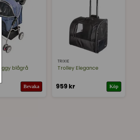
S
TRIXIE
Buggy blågrå
Trolley Elegance
959 kr
Bevaka
Köp