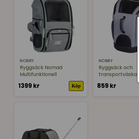
NOBBY
NOBBY
Ryggsäck Nomad
Ryggsäck och
Multifunktionell
transportväska K
1399 kr
859 kr
Köp