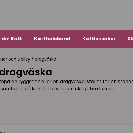
r din Katt
Katthalsband
Kattleksaker
Kl
nar och trolley / dragväska
/ dragväska
t köpa en ryggsäck eller en dragväska istället för en sta
samtidigt, då kan detta vara en riktigt bra lösning.
er