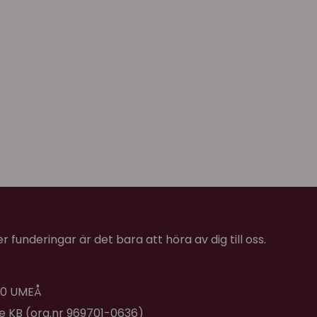
 funderingar är det bara att höra av dig till oss.
 40 UMEÅ
de KB (org.nr 969701-0636)