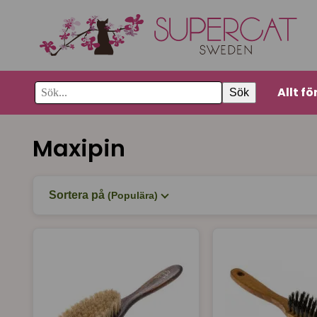
Allt fö
Sök
Maxipin
Sortera på
(Populära)