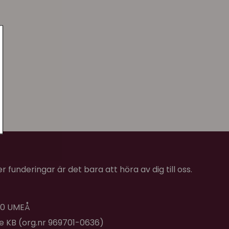
 funderingar är det bara att höra av dig till oss.
 40 UMEÅ
de KB (org.nr 969701-0636)