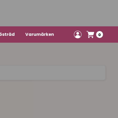
östräd
Varumärken
0