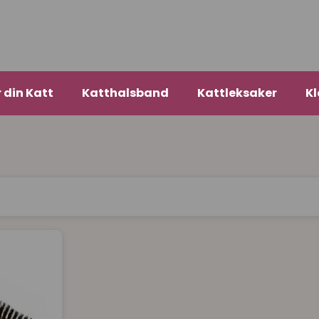
r din Katt
Katthalsband
Kattleksaker
Kl