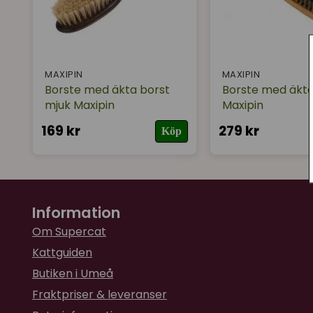
MAXIPIN
MAXIPIN
Borste med äkta borst
Borste med äkta
mjuk Maxipin
Maxipin
169 kr
279 kr
Köp
Information
Om Supercat
Kattguiden
Butiken i Umeå
Fraktpriser & leveranser