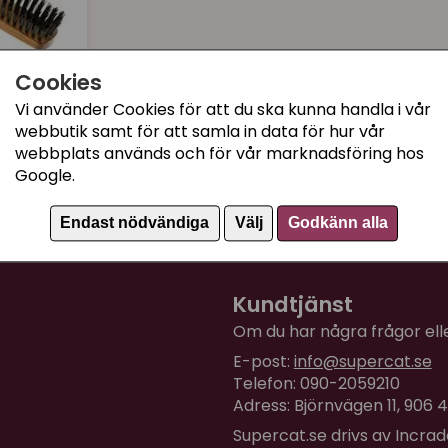
Cookies
Vi använder Cookies för att du ska kunna handla i vår
 borst
webbutik samt för att samla in data för hur vår
webbplats används och för vår marknadsföring hos
Google.
Köp
Endast nödvändiga
Välj
Godkänn alla
Kundtjänst
Om du har några frågor eller
E-post:
info@supercat.se
Telefon: 090-2059210
Adress: Björnvägen 11, 906
Supercat.se drivs av Incra