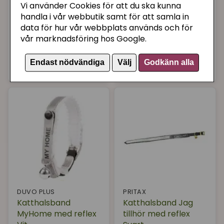
Vi använder Cookies för att du ska kunna
handla i vår webbutik samt för att samla in
ROGZ FOR CATS
DUVO PLUS
data för hur vår webbplats används och för
Katthalsband
Katthalsband med
vår marknadsföring hos Google.
Glowcat rosa
reflex Grå
Endast nödvändiga
Välj
Godkänn alla
89 kr
50 kr
Bevaka
Bevaka
DUVO PLUS
PRITAX
Katthalsband
Katthalsband Jag
MyHome med reflex
tillhör med reflex