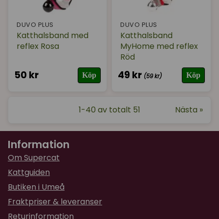
DUVO PLUS
DUVO PLUS
Katthalsband med
Katthalsband
reflex Rosa
MyHome med reflex
Röd
50 kr
49 kr
Köp
Köp
(59 kr)
1-40 av totalt 51
Nästa »
Information
Om Supercat
Kattguiden
Butiken i Umeå
Fraktpriser & leveranser
Returinformation