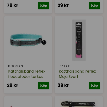
79 kr
29 kr
Köp
Köp
DOGMAN
PRITAX
Katthalsband reflex
Katthalsband reflex
fleecefoder turkos
Maja Svart
29 kr
39 kr
Köp
Köp