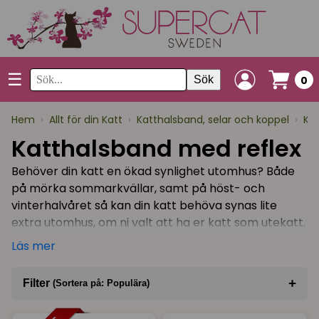
☰
Sök
0
Hem
›
Allt för din Katt
›
Katthalsband, selar och koppel
›
Ka
Katthalsband med reflex
Behöver din katt en ökad synlighet utomhus? Både
på mörka sommarkvällar, samt på höst- och
vinterhalvåret så kan din katt behöva synas lite
extra utomhus, om ni valt att ha er katt som utekatt.
Ett katthalsband med reflex kan bidra till att din katt
Läs mer
syns bättre om den korsar en väg eller uppehåller
sig på en parkeringsplats.
+
Filter
(Sortera på: Populära)
Tänk på att en reflex är en så kallad färskvara och
Sortera på
(Populära)
den reflekterande effekten avtar med åren, därför