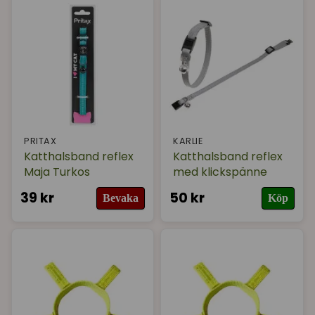
PRITAX
KARLIE
Katthalsband reflex
Katthalsband reflex
Maja Turkos
med klickspänne
39 kr
50 kr
Bevaka
Köp