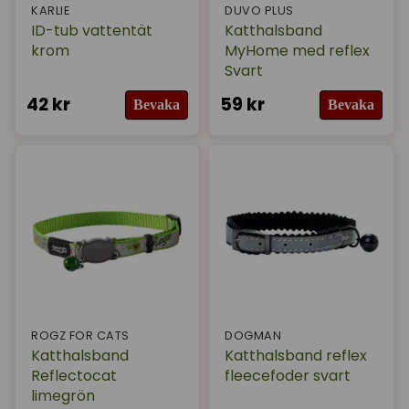
KARLIE
DUVO PLUS
ID-tub vattentät
Katthalsband
krom
MyHome med reflex
Svart
42 kr
59 kr
Bevaka
Bevaka
ROGZ FOR CATS
DOGMAN
Katthalsband
Katthalsband reflex
Reflectocat
fleecefoder svart
limegrön