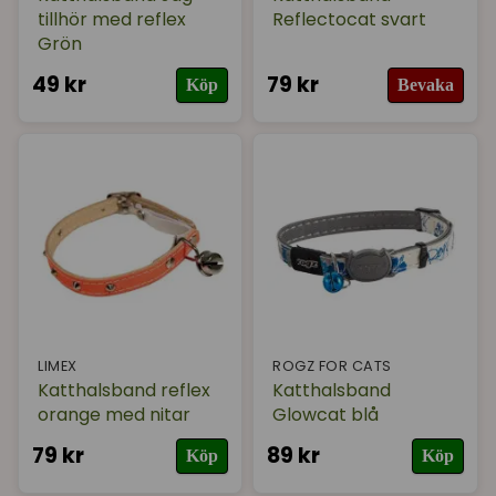
tillhör med reflex
Reflectocat svart
Grön
49 kr
79 kr
Köp
Bevaka
LIMEX
ROGZ FOR CATS
Katthalsband reflex
Katthalsband
orange med nitar
Glowcat blå
79 kr
89 kr
Köp
Köp