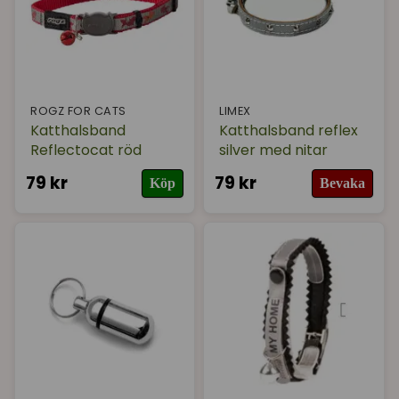
ROGZ FOR CATS
LIMEX
Katthalsband
Katthalsband reflex
Reflectocat röd
silver med nitar
79 kr
79 kr
Köp
Bevaka