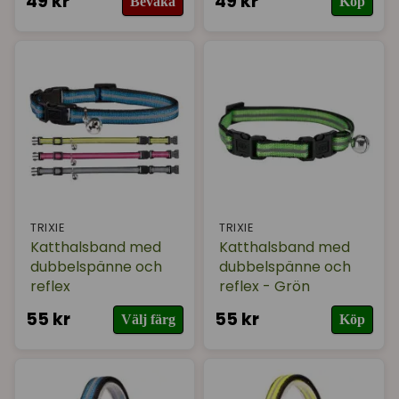
49 kr
49 kr
Bevaka
Köp
TRIXIE
TRIXIE
Katthalsband med
Katthalsband med
dubbelspänne och
dubbelspänne och
reflex
reflex - Grön
55 kr
55 kr
Välj färg
Köp