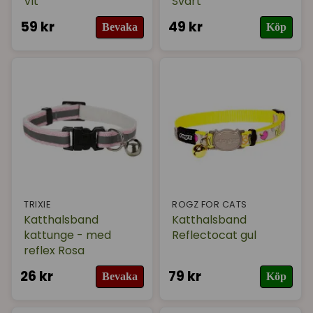
Vit
Svart
59 kr
49 kr
Bevaka
Köp
TRIXIE
ROGZ FOR CATS
Katthalsband
Katthalsband
kattunge - med
Reflectocat gul
reflex Rosa
26 kr
79 kr
Bevaka
Köp