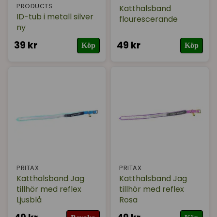
PRODUCTS
Katthalsband
ID-tub i metall silver
flourescerande
ny
39 kr
49 kr
Köp
Köp
PRITAX
PRITAX
Katthalsband Jag
Katthalsband Jag
tillhör med reflex
tillhör med reflex
Ljusblå
Rosa