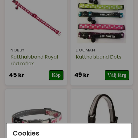
NOBBY
DOGMAN
Katthalsband Royal
Katthalsband Dots
röd reflex
45 kr
49 kr
Köp
Välj färg
Cookies