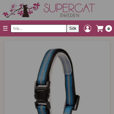
☰
Sök
0