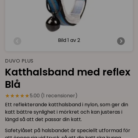
Bild
1 av 2
DUVO PLUS
Katthalsband med reflex
Blå
★★★★★
5.00 (1 recensioner)
Ett reflekterande katthalsband i nylon, som ger din
katt bättre synlighet i mörkret och kan justeras i
längd så att det passar din katt.
Safetylåset på halsbandet är speciellt utformad för
att öppna sig vid tryck, så att din katt ska kunna