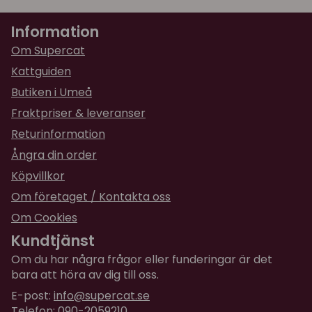
★
★
★
★
★
Jenny
Information
för 2 år sedan
Om Supercat
Kattguiden
Butiken i Umeå
Fraktpriser & leveranser
Returinformation
Ångra din order
Köpvillkor
Om företaget / Kontakta oss
Om Cookies
Kundtjänst
Om du har några frågor eller funderingar är det
bara att höra av dig till oss.
E-post:
info@supercat.se
Telefon: 090-2059210