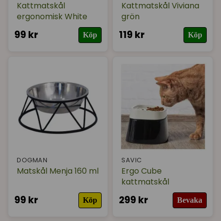
Kattmatskål
Kattmatskål Viviana
ergonomisk White
grön
99 kr
119 kr
Köp
Köp
DOGMAN
SAVIC
Matskål Menja 160 ml
Ergo Cube
kattmatskål
99 kr
299 kr
Köp
Bevaka