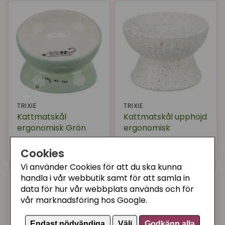
TRIXIE
TRIXIE
Kattmatskål
Kattmatskål upphöjd
ergonomisk Grön
ergonomisk
99 kr
99 kr
Köp
Köp
Cookies
Vi använder Cookies för att du ska kunna
handla i vår webbutik samt för att samla in
data för hur vår webbplats används och för
vår marknadsföring hos Google.
Endast nödvändiga
Välj
Godkänn alla