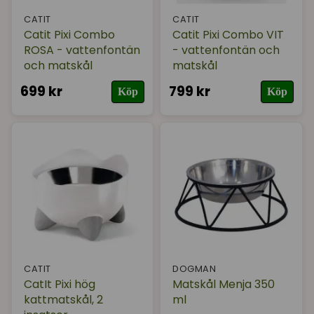
CATIT
CATIT
Catit Pixi Combo
Catit Pixi Combo VIT
ROSA - vattenfontän
- vattenfontän och
och matskål
matskål
699 kr
799 kr
Köp
Köp
CATIT
DOGMAN
CatIt Pixi hög
Matskål Menja 350
kattmatskål, 2
ml