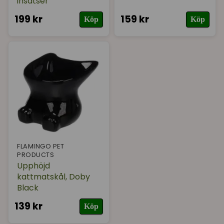
insatser
199 kr
159 kr
Köp
Köp
FLAMINGO PET
PRODUCTS
Upphöjd
kattmatskål, Doby
Black
139 kr
Köp