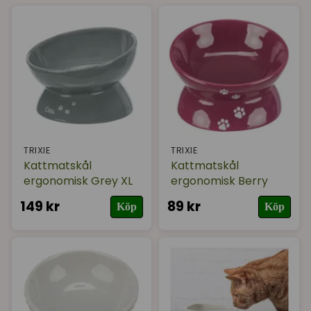
Sortera på
(Populära)
Varumärke
I lager
TRIXIE
TRIXIE
Kattmatskål
Kattmatskål
ergonomisk Grey XL
ergonomisk Berry
149 kr
89 kr
Köp
Köp