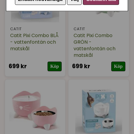
CATIT
CATIT
Catit Pixi Combo BLÅ
Catit Pixi Combo
- vattenfontän och
GRÖN -
matskål
vattenfontän och
matskål
699 kr
699 kr
Köp
Köp