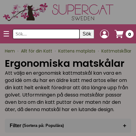
☰
Sök
0
Hem
›
Allt för din Katt
›
Kattens matplats
›
Kattmatskålar
›
Ergonomiska matskålar
Att välja en ergonomisk kattmatskål kan vara en
god idé om du har en äldre katt med artos eller om
din katt helt enkelt föredrar att äta längre upp från
golvet. Utformningen på dessa matskålar passar
även bra om din katt puttar över maten när den
äter, då denna matskål har en lutande design.
+
Filter
(Sortera på: Populära)