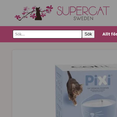
Allt fö
Sök