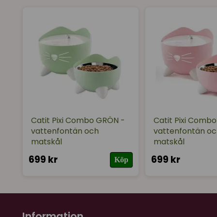
Catit Pixi Combo GRÖN -
Catit Pixi Comb
vattenfontän och
vattenfontän oc
matskål
matskål
699 kr
699 kr
Köp
Information