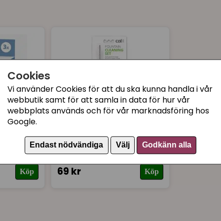
Jane
för 9 månader sedan
Blev väldigt populär hos 
Cookies
Vi använder Cookies för att du ska kunna handla i vår
webbutik samt för att samla in data för hur vår
webbplats används och för vår marknadsföring hos
Google.
i
Catit vattenfontän
Endast nödvändiga
Välj
Godkänn alla
-pack
rengöringskit
69 kr
Köp
Köp