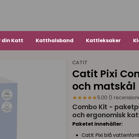
r din Katt
Katthalsband
Kattleksaker
Kl
CATIT
Catit Pixi C
och matskål
★★★★★
5.00 (1 recension
Combo Kit - paketpr
och ergonomisk kat
Paketet innehåller:
CatIt Pixi blå vattenfon