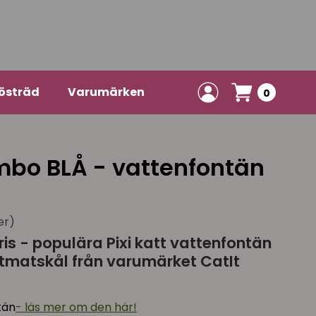
östräd
Varumärken
0
ombo BLÅ - vattenfontän
er)
is - populära Pixi katt vattenfontän
tmatskål från varumärket CatIt
tän
- läs mer om den här!