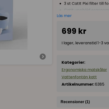
3 st CatIt Pixi filter till
CatIt upphöjd ergonomi
Läs mer
1 extra rostfri insatsskå
I detta prisvärda paket har
699 kr
PIXI-serien tillsammans me
att köpa separat i blå färg)
I lager, leveranstid 1-3 
har 3 filterbyten till fontän
som passar i matskålen, så 
ex i disken.
Kategorier:
Vattenfontän: rymmer 2
Ergonomiska matskålar
Matskål: 13,5 x 9,9 (h) 
Vattenfontän katt
Artikelnummer:
6385
Recensioner (1)