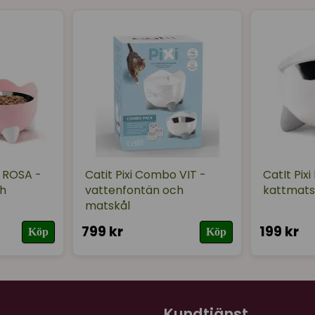
o ROSA -
Catit Pixi Combo VIT -
CatIt Pixi
h
vattenfontän och
kattmatsk
matskål
799 kr
199 kr
Köp
Köp
Kundtjänst