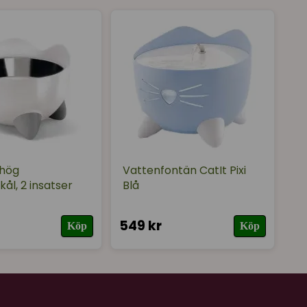
 hög
Vattenfontän CatIt Pixi
ål, 2 insatser
Blå
549 kr
Köp
Köp