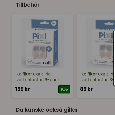
Tillbehör
Kolfilter CatIt Pixi
Kolfilter CatIt Pix
vattenfontän 6-pack
vattenfontän 3
159 kr
85 kr
Köp
Du kanske också gillar