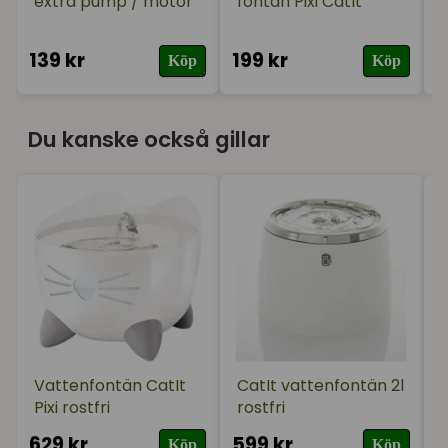
extra pump / motor
fontän Pixi CatIt
139 kr
199 kr
1
Köp
Köp
Du kanske också gillar
Vattenfontän CatIt
CatIt vattenfontän 2l
Pixi rostfri
rostfri
629 kr
599 kr
3
Köp
Köp