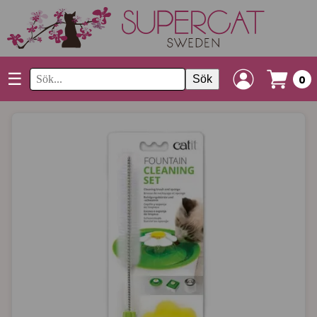
☰
Sök
0