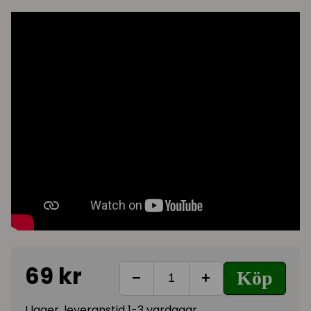
69 kr
Köp
−
+
I lager, leveranstid 1-3 vardagar