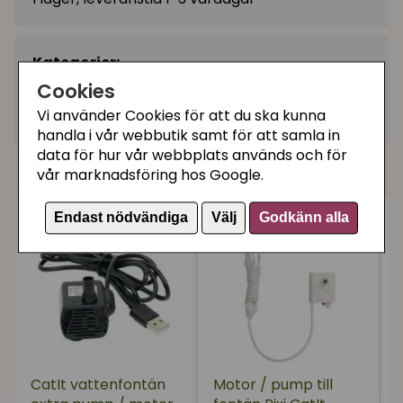
Kategorier:
Cookies
Filter till vattenfontäner
Vi använder Cookies för att du ska kunna
Artikelnummer:
H44020
handla i vår webbutik samt för att samla in
data för hur vår webbplats används och för
Tillbehör
vår marknadsföring hos Google.
Endast nödvändiga
Välj
Godkänn alla
CatIt vattenfontän
Motor / pump till