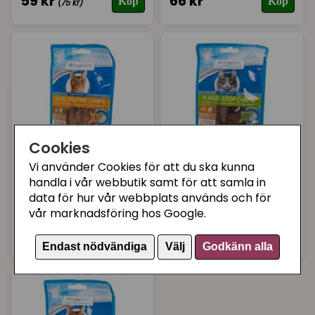
59 kr
66 kr
Köp
Köp
(75 kr)
Cookies
Vi använder Cookies för att du ska kunna
BOGADENT
BOGADENT
handla i vår webbutik samt för att samla in
Tandvårdschips
Plaque-stop katt,
data för hur vår webbplats används och för
enzym katt, kyckling
chips med kyckling
vår marknadsföring hos Google.
75 kr
75 kr
Köp
Köp
Endast nödvändiga
Välj
Godkänn alla