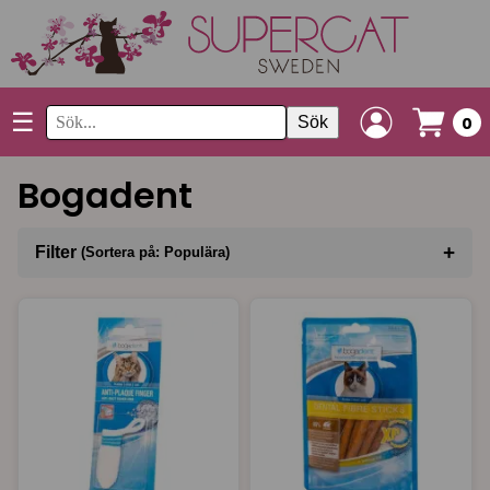
☰
Sök
0
Bogadent
+
Filter
(Sortera på: Populära)
Sortera på
(Populära)