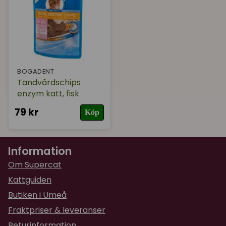
BOGADENT
Tandvårdschips
enzym katt, fisk
79 kr
Köp
Information
Om Supercat
Kattguiden
Butiken i Umeå
Fraktpriser & leveranser
Returinformation