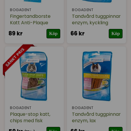
BOGADENT
BOGADENT
Fingertandborste
Tandvård tuggpinnar
Katt Anti-Plaque
enzym, kyckling
89 kr
66 kr
Köp
Köp
BOGADENT
BOGADENT
Plaque-stop katt,
Tandvård tuggpinnar
chips med fisk
enzym, lax