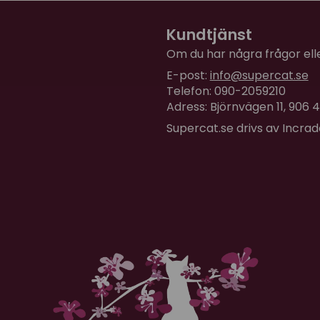
för 11 månader sedan
Sammansättning:
Schweizisk kyckling (67 %), s
Smaskens tycker mina ka
Kundtjänst
potatisstärkelse, vassleprot
Om du har några frågor eller
Analytiska beståndsdela
E-post:
info@supercat.se
Råprotein: 41 %
Telefon: 090-2059210
Råfett: 26 %
Adress: Björnvägen 11, 906
Råfiber: 1 %
Supercat.se drivs av Incra
Råaska: 5 %