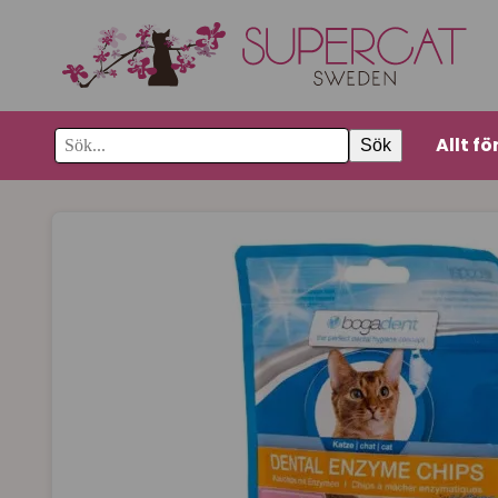
Allt fö
Sök