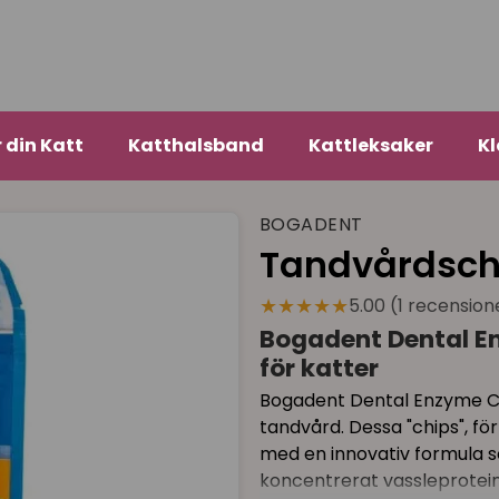
r din Katt
Katthalsband
Kattleksaker
Kl
BOGADENT
Tandvårdschi
★★★★★
5.00 (1 recension
Bogadent Dental En
för katter
Bogadent Dental Enzyme Ch
tandvård. Dessa "chips", för
med en innovativ formula s
koncentrerat vassleprotein,