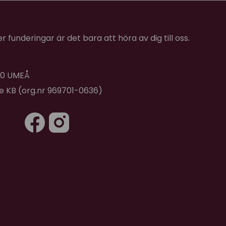
chweizisk öring (20 %), laxolja (5 %),
tter!
ein (2 %), tranbär (1 %), mineraler (0,5 %).
 funderingar är det bara att höra av dig till oss.
r:
 40 UMEÅ
de KB (org.nr 969701-0636)